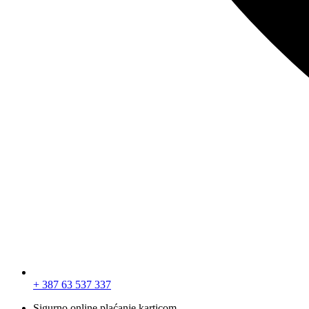
+ 387 63 537 337
Sigurno online plaćanje karticom