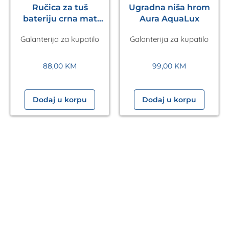
Ručica za tuš
Ugradna niša hrom
bateriju crna mat
Aura AquaLux
Pulsify S 105 3jet
Galanterija za kupatilo
Galanterija za kupatilo
HANSGROHE
88,00
KM
99,00
KM
Dodaj u korpu
Dodaj u korpu