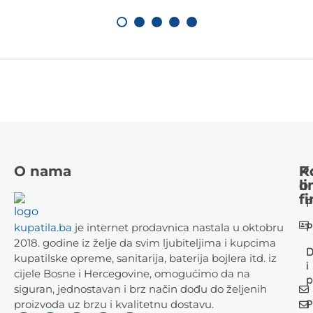
O nama
K
P
li
o
fi
P
P
kupatila.ba
je internet prodavnica nastala u oktobru
2018. godine iz želje da svim ljubiteljima i kupcima
D
kupatilske opreme, sanitarija, baterija bojlera itd. iz
i
cijele Bosne i Hercegovine, omogućimo da na
p
siguran, jednostavan i brz način dođu do željenih
P
proizvoda uz brzu i kvalitetnu dostavu.