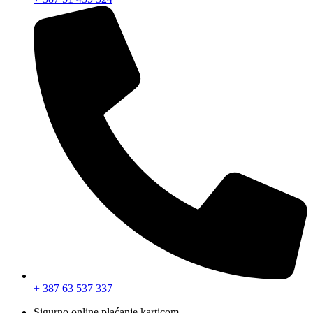
+ 387 63 537 337
Sigurno online plaćanje karticom