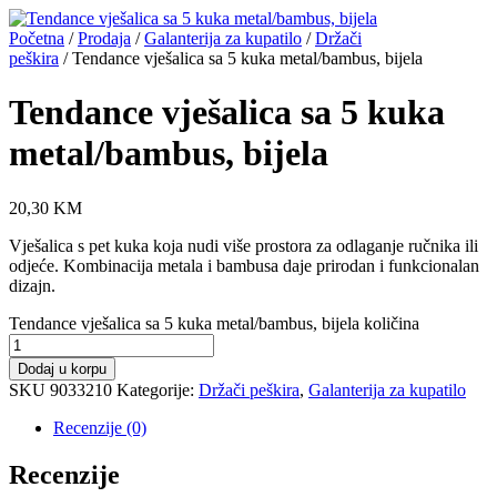
Početna
/
Prodaja
/
Galanterija za kupatilo
/
Držači
peškira
/ Tendance vješalica sa 5 kuka metal/bambus, bijela
Tendance vješalica sa 5 kuka
metal/bambus, bijela
20,30
KM
Vješalica s pet kuka koja nudi više prostora za odlaganje ručnika ili
odjeće. Kombinacija metala i bambusa daje prirodan i funkcionalan
dizajn.
Tendance vješalica sa 5 kuka metal/bambus, bijela količina
Dodaj u korpu
SKU
9033210
Kategorije:
Držači peškira
,
Galanterija za kupatilo
Recenzije (0)
Recenzije