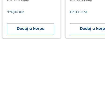
bijela
grijačem, WiFi, bij
970,00
KM
619,00
KM
Dodaj u korpu
Dodaj u kor