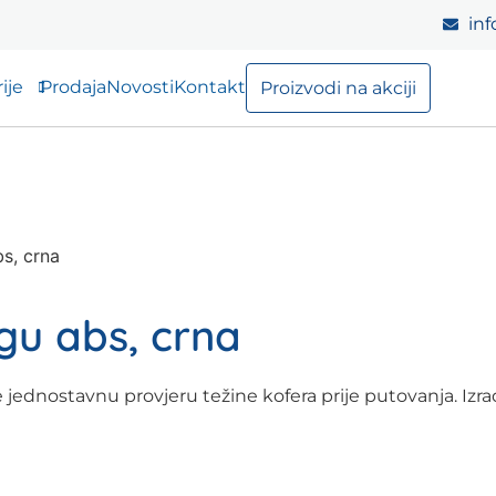
inf
ije
Prodaja
Novosti
Kontakt
Proizvodi na akciji
s, crna
gu abs, crna
ednostavnu provjeru težine kofera prije putovanja. Izrađe