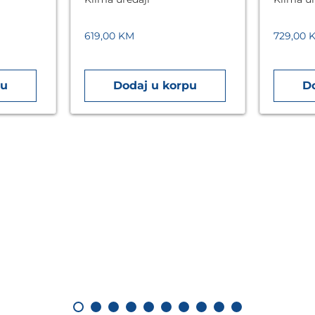
.
grijačem, bijela
crna
619,00
KM
729,00
pu
Dodaj u korpu
D