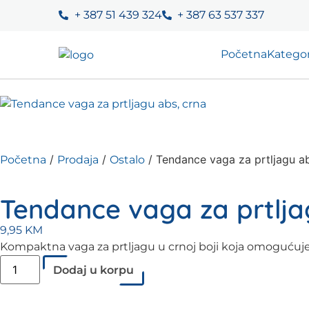
+ 387 51 439 324
+ 387 63 537 337
Početna
Kategor
/
/
/ Tendance vaga za prtljagu ab
Početna
Prodaja
Ostalo
Tendance vaga za prtlja
9,95
KM
Kompaktna vaga za prtljagu u crnoj boji koja omogućuje j
Dodaj u korpu