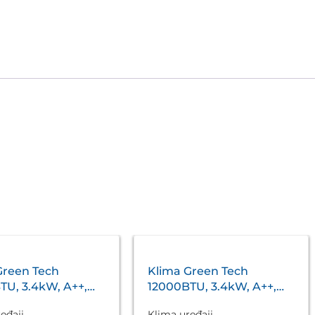
Green Tech
Klima Green Tech
TU, 3.4kW, A++,
12000BTU, 3.4kW, A++,
5°C ~ 53°C, WiFi,
R32, -15°C ~ 53°C, WiFi,
eđaji
Klima uređaji