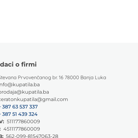
daci o firmi
Stevana Prvovenčanog br. 16 78000 Banja Luka
info@kupatila.ba
prodaja@kupatila.ba
ceratonkupatila@gmail.com
+ 387 63 537 337
+ 387 51 439 324
V:
511177860009
:
4511177860009
B:
562-099-81547063-28