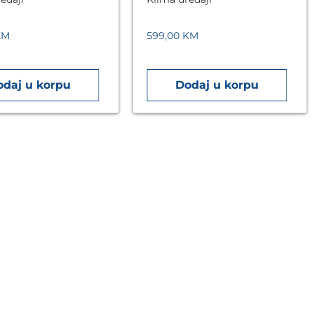
bijela
KM
599,00
KM
odaj u korpu
Dodaj u korpu