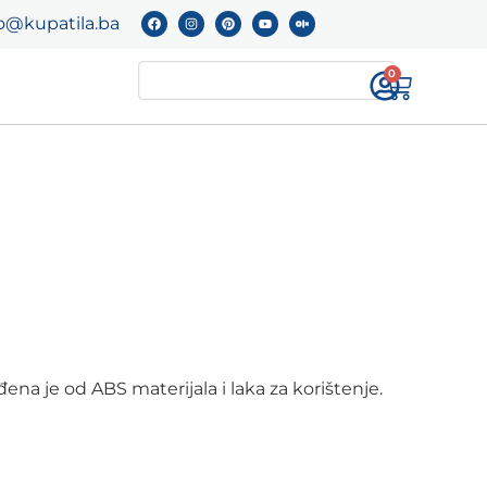
o@kupatila.ba
0
na je od ABS materijala i laka za korištenje.