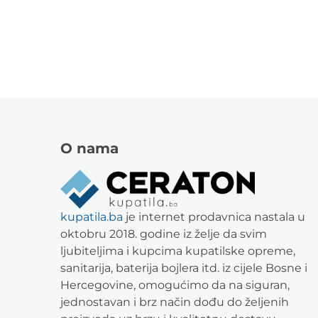
O nama
kupatila.ba
je internet prodavnica nastala u
oktobru 2018. godine iz želje da svim
ljubiteljima i kupcima kupatilske opreme,
sanitarija, baterija bojlera itd. iz cijele Bosne i
Hercegovine, omogućimo da na siguran,
jednostavan i brz način dođu do željenih