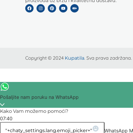
proizvoda uz brzu i kvalitetnu dostavu.
Copyright © 2024
. Sva prava zadržana.
Kupatila
Pošaljite nam poruku na WhatsApp
Kako Vam možemo pomoći?
07:40
"+chaty_settings.lang.emoji_picker+"
WhatsApp M