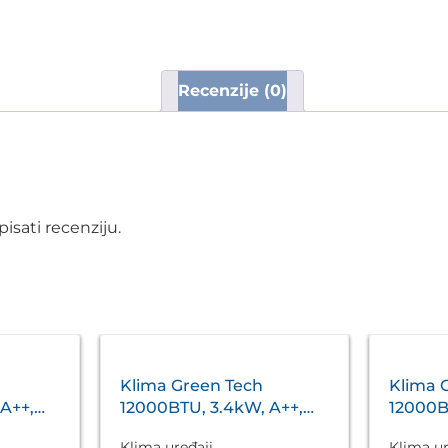
Recenzije (0)
isati recenziju.
Klima Green Tech
Klima 
A++,
12000BTU, 3.4kW, A++,
12000B
s
R32, -22°C ~ 53°C, s
R32, -1
Klima uređaji
Klima ur