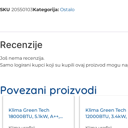
SKU
20550103
Kategorija:
Ostalo
Recenzije
Još nema recenzija.
Samo logirani kupci koji su kupili ovaj proizvod mogu nap
Povezani proizvodi
Klima Green Tech
Klima Green Tech
18000BTU, 5.1kW, A++,
12000BTU, 3.4kW, 
R32, -20°C ~ 53°C, WiFi,
R32, -22°C ~ 53°C, 
Klima uređaji
Klima uređaji