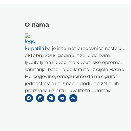
O nama
kupatila.ba
je internet prodavnica nastala u
oktobru 2018. godine iz želje da svim
ljubiteljima i kupcima kupatilske opreme,
sanitarija, baterija bojlera itd. iz cijele Bosne i
Hercegovine, omogućimo da na siguran,
jednostavan i brz način dođu do željenih
proizvoda uz brzu i kvalitetnu dostavu.