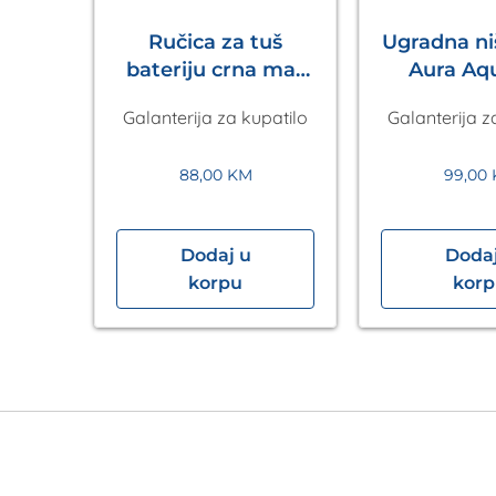
arica
Ručica za tuš
Ugradna n
ruka
bateriju crna mat
Aura Aq
l,
Pulsify S 105 3jet
patilo
Galanterija za kupatilo
Galanterija z
na
HANSGROHE
88,00
KM
99,00
Dodaj u
Dodaj
korpu
kor