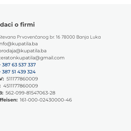
daci o firmi
Stevana Prvovenčanog br. 16 78000 Banja Luka
info@kupatila.ba
prodaja@kupatila.ba
ceratonkupatila@gmail.com
+ 387 63 537 337
+ 387 51 439 324
V:
511177860009
:
4511177860009
B:
562-099-81547063-28
ffeisen:
161-000-02430000-46