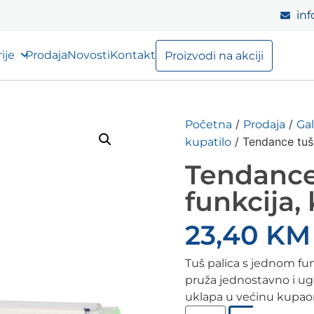
inf
ije
Prodaja
Novosti
Kontakt
Proizvodi na akciji
/
/
Početna
Prodaja
Gal
/ Tendance tuš 
kupatilo
Tendance 
funkcija,
23,40
KM
Tuš palica s jednom fu
pruža jednostavno i ugo
uklapa u većinu kupaon