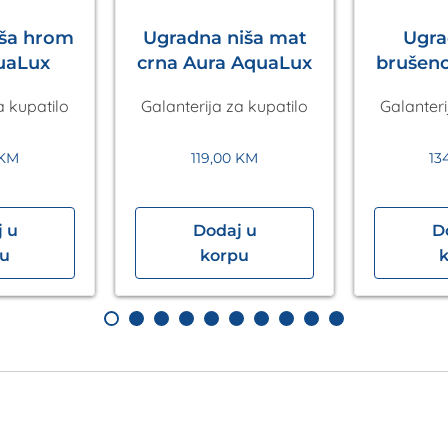
iša hrom
Ugradna niša mat
Ugra
uaLux
crna Aura AquaLux
brušeno
Aq
a kupatilo
Galanterija za kupatilo
Galanteri
KM
119,00
KM
13
 u
Dodaj u
D
pu
korpu