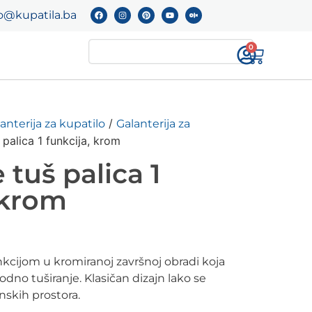
o@kupatila.ba
0
/
anterija za kupatilo
Galanterija za
palica 1 funkcija, krom
tuš palica 1
 krom
nkcijom u kromiranoj završnoj obradi koja
dno tuširanje. Klasičan dizajn lako se
skih prostora.