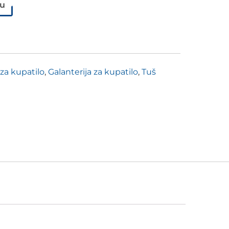
pu
 za kupatilo
,
Galanterija za kupatilo
,
Tuš