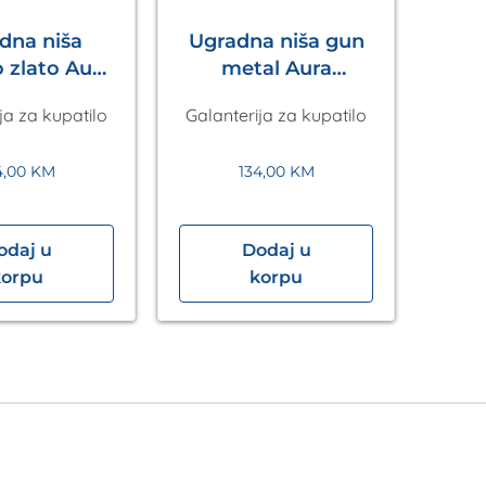
dna niša
Ugradna niša gun
U
 zlato Aura
metal Aura
uaLux
AquaLux
ja za kupatilo
Galanterija za kupatilo
Galan
4,00
KM
134,00
KM
odaj u
Dodaj u
korpu
korpu