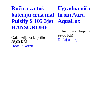
rica
Ručica za tuš
Ugradna niša
ka
bateriju crna mat
hrom Aura
Pulsify S 105 3jet
AquaLux
HANSGROHE
Galanterija za kupatilo
G
99,00
KM
1
Galanterija za kupatilo
Dodaj u korpu
D
88,00
KM
Dodaj u korpu