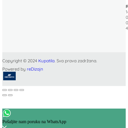
R
1
4
Copyright © 2024
Kupatila
. Sva prava zadržana.
Powered by
reDizajn
Pošaljite nam poruku na WhatsApp