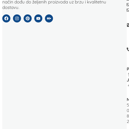
način dođu do željenih proizvoda uz brzu i kvalitetnu
dostavu.
J
5
0
8
2