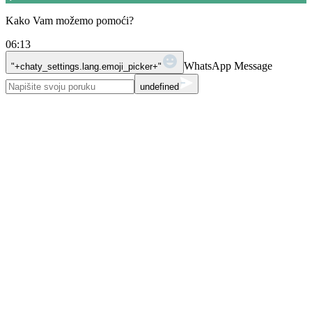
Kako Vam možemo pomoći?
06:13
WhatsApp Message
"+chaty_settings.lang.emoji_picker+"
undefined