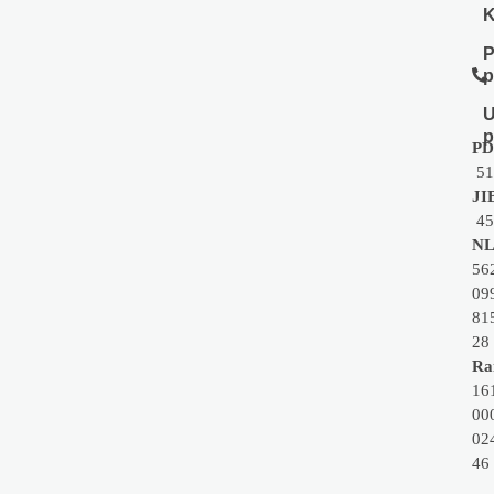
K
P
p
U
p
PD
51
JI
45
NL
56
09
81
28
Rai
16
00
02
46