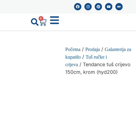
0
/
/
Početna
Prodaja
Galanterija za
/
kupatilo
Tuš ručke i
/ Tendance tuš crijevo
crijeva
150cm, krom (hyd200)