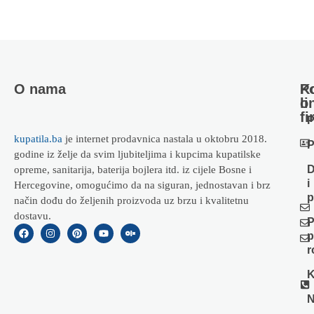
O nama
Ko
P
li
o
fi
P
kupatila.ba
je internet prodavnica nastala u oktobru 2018.
P
godine iz želje da svim ljubiteljima i kupcima kupatilske
D
opreme, sanitarija, baterija bojlera itd. iz cijele Bosne i
i
Hercegovine, omogućimo da na siguran, jednostavan i brz
p
način dođu do željenih proizvoda uz brzu i kvalitetnu
dostavu.
P
p
r
K
N