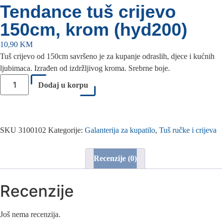
Tendance tuš crijevo
150cm, krom (hyd200)
10,90
KM
Tuš crijevo od 150cm savršeno je za kupanje odraslih, djece i kućnih
ljubimaca. Izrađen od izdržljivog kroma. Srebrne boje.
Dodaj u korpu
SKU
3100102
Kategorije:
Galanterija za kupatilo
,
Tuš ručke i crijeva
Recenzije (0)
Recenzije
Još nema recenzija.