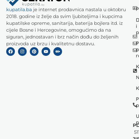
P
kupatila.ba
je internet prodavnica nastala u oktobru
2018. godine iz želje da svim ljubiteljima i kupcima
D
kupatilske opreme, sanitarija, baterija bojlera itd. iz
i
cijele Bosne i Hercegovine, omogućimo da na
p
siguran, jednostavan i brz način dođu do željenih
P
proizvoda uz brzu i kvalitetnu dostavu.
p
r
K
N
K
P
p
U
p
PD
51
JI