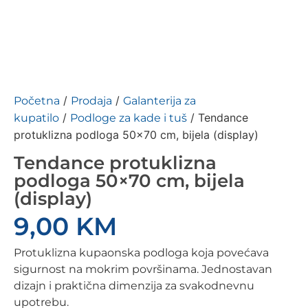
/
/
Početna
Prodaja
Galanterija za
/
/ Tendance
kupatilo
Podloge za kade i tuš
protuklizna podloga 50×70 cm, bijela (display)
Tendance protuklizna
podloga 50×70 cm, bijela
(display)
9,00
KM
Protuklizna kupaonska podloga koja povećava
sigurnost na mokrim površinama. Jednostavan
dizajn i praktična dimenzija za svakodnevnu
upotrebu.