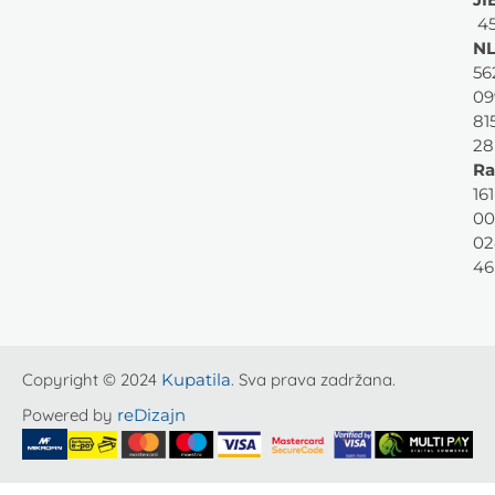
45
NL
56
09
81
28
Ra
161
00
02
46
Copyright © 2024
Kupatila
. Sva prava zadržana.
Powered by
reDizajn