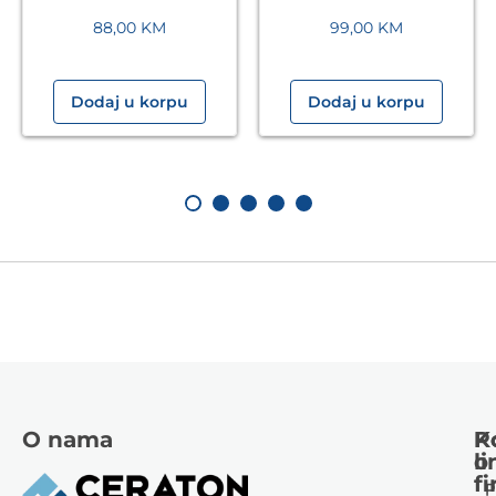
88,00
KM
99,00
KM
Dodaj u korpu
Dodaj u korpu
O nama
K
P
li
o
fi
P