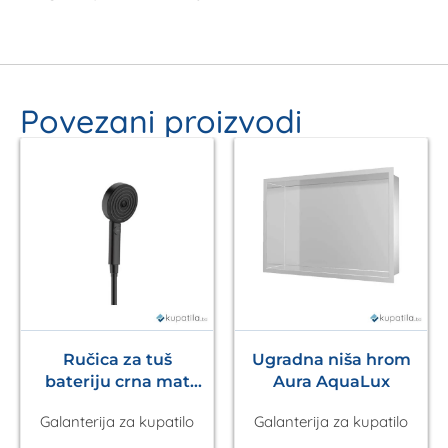
Povezani proizvodi
Ručica za tuš
Ugradna niša hrom
bateriju crna mat
Aura AquaLux
Pulsify S 105 3jet
Galanterija za kupatilo
Galanterija za kupatilo
HANSGROHE