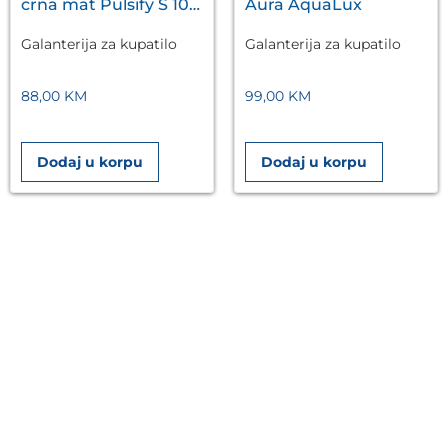
crna mat Pulsify S 105
Aura AquaLux
3jet HANSGROHE
Galanterija za kupatilo
Galanterija za kupatilo
88,00
KM
99,00
KM
Dodaj u korpu
Dodaj u korpu