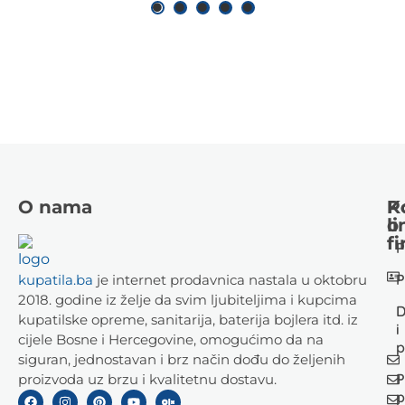
O nama
K
P
li
o
fi
P
P
kupatila.ba
je internet prodavnica nastala u oktobru
2018. godine iz želje da svim ljubiteljima i kupcima
D
kupatilske opreme, sanitarija, baterija bojlera itd. iz
i
cijele Bosne i Hercegovine, omogućimo da na
p
siguran, jednostavan i brz način dođu do željenih
P
proizvoda uz brzu i kvalitetnu dostavu.
p