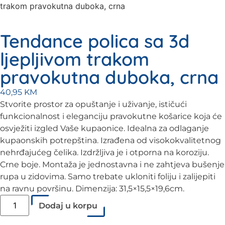
trakom pravokutna duboka, crna
Tendance polica sa 3d
ljepljivom trakom
pravokutna duboka, crna
40,95
KM
Stvorite prostor za opuštanje i uživanje, ističući
funkcionalnost i eleganciju pravokutne košarice koja će
osvježiti izgled Vaše kupaonice. Idealna za odlaganje
kupaonskih potrepština. Izrađena od visokokvalitetnog
nehrđajućeg čelika. Izdržljiva je i otporna na koroziju.
Crne boje. Montaža je jednostavna i ne zahtjeva bušenje
rupa u zidovima. Samo trebate ukloniti foliju i zalijepiti
na ravnu površinu. Dimenzija: 31,5×15,5×19,6cm.
Dodaj u korpu