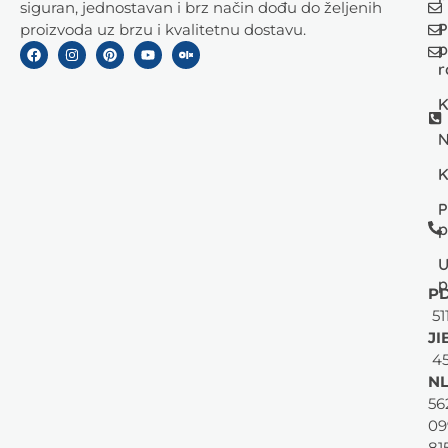
siguran, jednostavan i brz način dođu do željenih
P
proizvoda uz brzu i kvalitetnu dostavu.
p
r
K
N
K
P
p
U
p
PD
51
JI
45
NL
56
09
81