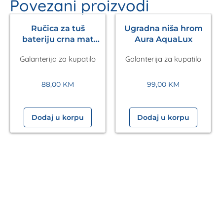
Povezani proizvodi
Ručica za tuš
Ugradna niša hrom
bateriju crna mat
Aura AquaLux
Pulsify S 105 3jet
Galanterija za kupatilo
Galanterija za kupatilo
HANSGROHE
88,00
KM
99,00
KM
Dodaj u korpu
Dodaj u korpu