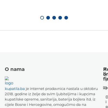
O nama
K
P
li
o
fi
P
P
kupatila.ba
je internet prodavnica nastala u oktobru
2018. godine iz želje da svim ljubiteljima i kupcima
D
kupatilske opreme, sanitarija, baterija bojlera itd. iz
i
cijele Bosne i Hercegovine, omogućimo da na
p