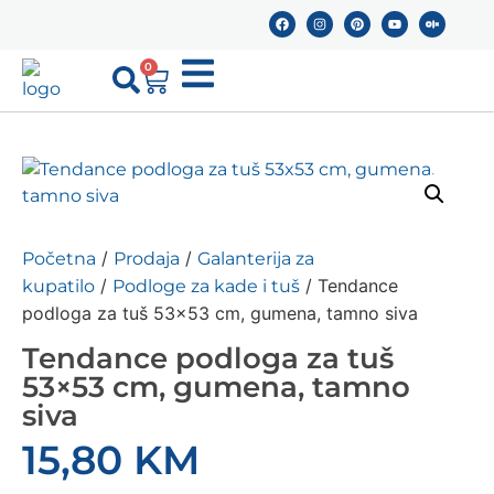
0
/
/
Početna
Prodaja
Galanterija za
/
/ Tendance
kupatilo
Podloge za kade i tuš
podloga za tuš 53×53 cm, gumena, tamno siva
Tendance podloga za tuš
53×53 cm, gumena, tamno
siva
15,80
KM