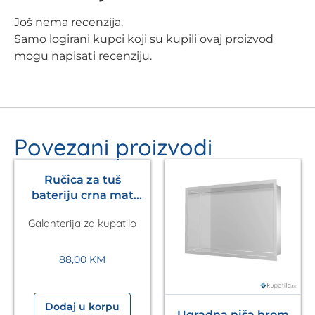
Još nema recenzija.
Samo logirani kupci koji su kupili ovaj proizvod
mogu napisati recenziju.
Povezani proizvodi
Ručica za tuš
bateriju crna mat
Pulsify S 105 3jet
Galanterija za kupatilo
HANSGROHE
88,00
KM
Dodaj u korpu
Ugradna niša hrom