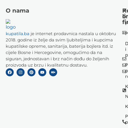
O nama
K
P
li
o
fi
P
P
kupatila.ba
je internet prodavnica nastala u oktobru
2018. godine iz želje da svim ljubiteljima i kupcima
D
kupatilske opreme, sanitarija, baterija bojlera itd. iz
i
cijele Bosne i Hercegovine, omogućimo da na
p
siguran, jednostavan i brz način dođu do željenih
P
proizvoda uz brzu i kvalitetnu dostavu.
p
r
K
N
K
P
p