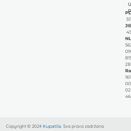
U
p
PD
51
JI
45
NL
56
09
81
28
Ra
161
00
02
46
Copyright © 2024
Kupatila
. Sva prava zadržana.