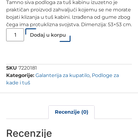
Tamno siva podloga za tuš kabinu izuzetno je
praktičan proizvod zahvaljući kojemu se ne morate
bojati klizanja u tuš kabini. Izrađena od gume zbog
čega ima protuklizna svojstva. Dimenzija: 53×53 cm.
Dodaj u korpu
SKU
7220181
Kategorije:
Galanterija za kupatilo
,
Podloge za
kade i tuš
Recenzije (0)
Recenzije