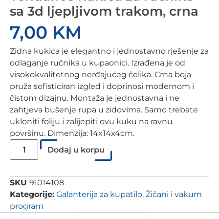
sa 3d ljepljivom trakom, crna
7,00
KM
Zidna kukica je elegantno i jednostavno rješenje za
odlaganje ručnika u kupaonici. Izrađena je od
visokokvalitetnog nerđajućeg čelika. Crna boja
pruža sofisticiran izgled i doprinosi modernom i
čistom dizajnu. Montaža je jednostavna i ne
zahtjeva bušenje rupa u zidovima. Samo trebate
ukloniti foliju i zalijepiti ovu kuku na ravnu
površinu. Dimenzija: 14x14x4cm.
Tendance
Dodaj u korpu
kukica
za
ručnike
sa
3d
SKU
91014108
ljepljivom
Kategorije:
Galanterija za kupatilo
,
Žičani i vakum
trakom,
crna
program
količina