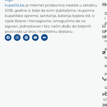
P
kupatila.ba
je internet prodavnica nastala u oktobru
2018. godine iz želje da svim ljubiteljima i kupcima
D
kupatilske opreme, sanitarija, baterija bojlera itd. iz
i
cijele Bosne i Hercegovine, omogućimo da na
p
siguran, jednostavan i brz način dođu do željenih
P
proizvoda uz brzu i kvalitetnu dostavu.
p
r
K
N
K
P
p
U
p
PD
51
JI