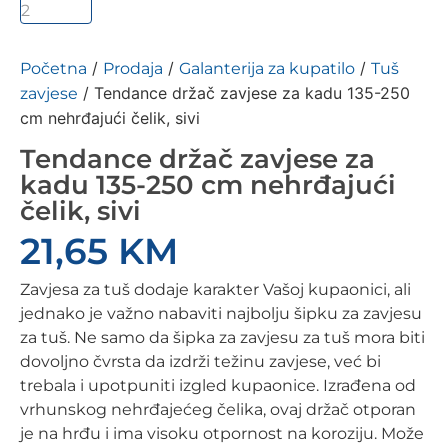
/
/
/
Početna
Prodaja
Galanterija za kupatilo
Tuš
/ Tendance držač zavjese za kadu 135-250
zavjese
cm nehrđajući čelik, sivi
Tendance držač zavjese za
kadu 135-250 cm nehrđajući
čelik, sivi
21,65
KM
Zavjesa za tuš dodaje karakter Vašoj kupaonici, ali
jednako je važno nabaviti najbolju šipku za zavjesu
za tuš. Ne samo da šipka za zavjesu za tuš mora biti
dovoljno čvrsta da izdrži težinu zavjese, već bi
trebala i upotpuniti izgled kupaonice. Izrađena od
vrhunskog nehrđajećeg čelika, ovaj držač otporan
je na hrđu i ima visoku otpornost na koroziju. Može