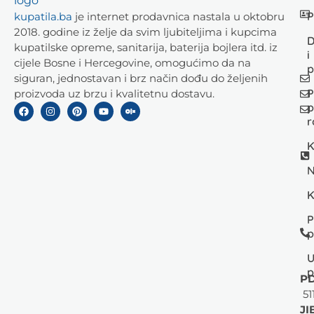
P
kupatila.ba
je internet prodavnica nastala u oktobru
2018. godine iz želje da svim ljubiteljima i kupcima
D
kupatilske opreme, sanitarija, baterija bojlera itd. iz
i
cijele Bosne i Hercegovine, omogućimo da na
p
siguran, jednostavan i brz način dođu do željenih
P
proizvoda uz brzu i kvalitetnu dostavu.
p
r
K
N
K
P
p
U
p
PD
51
JI