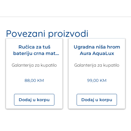
Povezani proizvodi
Ručica za tuš
Ugradna niša hrom
bateriju crna mat
Aura AquaLux
Pulsify S 105 3jet
Galanterija za kupatilo
Galanterija za kupatilo
HANSGROHE
88,00
KM
99,00
KM
Dodaj u korpu
Dodaj u korpu