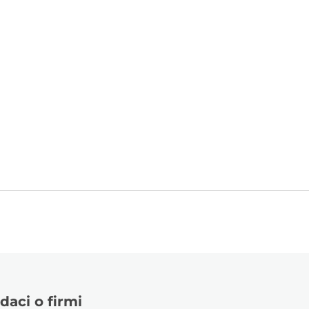
Galan
daci o firmi