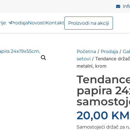
inf
ije
Prodaja
Novosti
Kontakt
Proizvodi na akciji
/
/
Početna
Prodaja
Gal
/ Tendance držač
setovi
metalni, krom
Tendance
papira 2
samostoj
20,00
KM
Samostojeći držač za ru