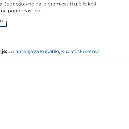
. Jednostavno ga je premjestiti u bilo koji
ima puno prostora.
pu
ije:
Galanterija za kupatilo
,
Kupatilski setovi