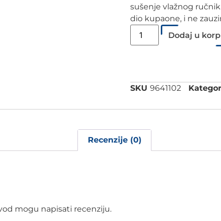
sušenje vlažnog ručnika
dio kupaone, i ne zauz
Dodaj u kor
SKU
9641102
Kategor
Recenzije (0)
izvod mogu napisati recenziju.