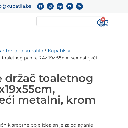
o@kupatila.ba
0
/
anterija za kupatilo
Kupatilski
 toaletnog papira 24x19x55cm, samostojeći
 držač toaletnog
4x19x55cm,
eći metalni, krom
čnik srebrne boje idealan je za odlaganje i