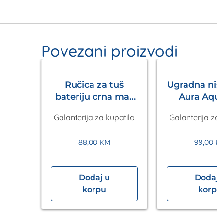
Povezani proizvodi
Ručica za tuš
Ugradna n
bateriju crna mat
Aura Aq
Pulsify S 105 3jet
Galanterija za kupatilo
Galanterija z
HANSGROHE
88,00
KM
99,00
Dodaj u
Dodaj
arica
korpu
kor
ruka
l,