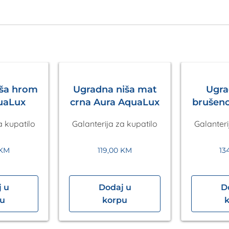
iša hrom
Ugradna niša mat
Ugra
uaLux
crna Aura AquaLux
brušeno
Aq
a kupatilo
Galanterija za kupatilo
Galanteri
KM
119,00
KM
13
 u
Dodaj u
D
pu
korpu