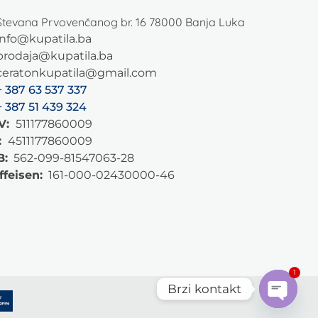
Stevana Prvovenčanog br. 16 78000 Banja Luka
info@kupatila.ba
prodaja@kupatila.ba
ceratonkupatila@gmail.com
+ 387 63 537 337
+ 387 51 439 324
V:
511177860009
:
4511177860009
B:
562-099-81547063-28
ffeisen:
161-000-02430000-46
1
Brzi kontakt
Open c