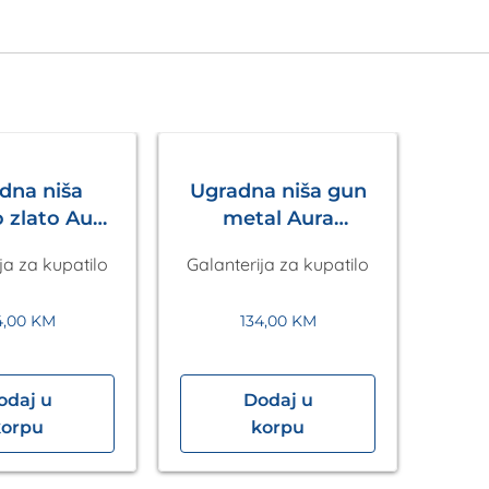
dna niša
Ugradna niša gun
 zlato Aura
metal Aura
uaLux
AquaLux
ja za kupatilo
Galanterija za kupatilo
4,00
KM
134,00
KM
odaj u
Dodaj u
U
korpu
korpu