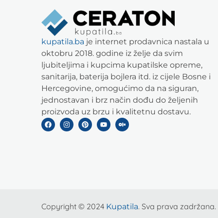
kupatila.ba
je internet prodavnica nastala u
oktobru 2018. godine iz želje da svim
ljubiteljima i kupcima kupatilske opreme,
sanitarija, baterija bojlera itd. iz cijele Bosne i
Hercegovine, omogućimo da na siguran,
jednostavan i brz način dođu do željenih
proizvoda uz brzu i kvalitetnu dostavu.
Copyright © 2024
. Sva prava zadržana.
Kupatila