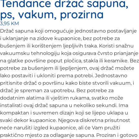
Tendance držač sapuna,
ps, vakum, prozirna
3,95
KM
Držač sapuna koji omogućuje jednostavno postavljanje
i uklanjanje na zidove kupaonice, bez potrebe za
bušenjem ili korištenjem ljepljivih traka. Koristi snažnu
vakuumsku tehnologiju koja osigurava čvrsto prianjanje
na glatke površine poput pločica, stakla ili keramike. Bez
potrebe za bušenjem ili ljepljenjem, ovaj držač možete
lako postaviti i ukloniti prema potrebi. Jednostavno
pritisnite držač o površinu kako biste stvorili vakuum, i
držač je spreman za upotrebu. Bez potrebe za
dodatnim alatima ili vještim rukama, svatko može
instalirati ovaj držač sapuna u nekoliko sekundi. Ima
kompaktan i suvremen dizajn koji se lijepo uklapa u
svaki dekor kupaonice. Njegova diskretna prisutnost
neće narušiti izgled kupaonice, ali će Vam pružiti
praktično mjesto za odlaganje sapuna. Proziran i gotovo