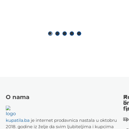
O nama
K
P
li
o
fi
P
P
kupatila.ba
je internet prodavnica nastala u oktobru
2018. godine iz želje da svim ljubiteljima i kupcima