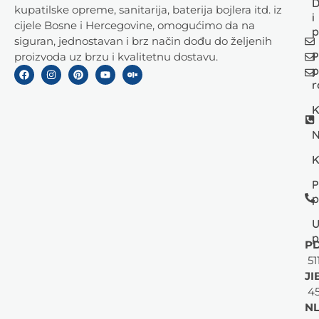
D
kupatilske opreme, sanitarija, baterija bojlera itd. iz
i
cijele Bosne i Hercegovine, omogućimo da na
p
siguran, jednostavan i brz način dođu do željenih
P
proizvoda uz brzu i kvalitetnu dostavu.
p
r
K
N
K
P
p
U
p
PD
51
JI
45
NL