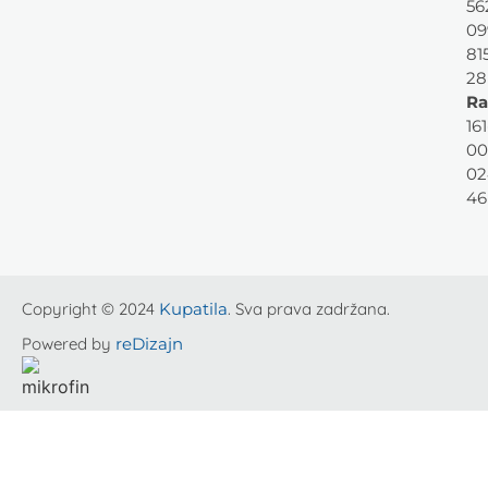
56
09
81
28
Ra
161
00
02
46
Copyright © 2024
Kupatila
. Sva prava zadržana.
Powered by
reDizajn