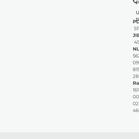
p
U
p
PD
51
JI
45
NL
56
09
81
28
Ra
161
00
02
46