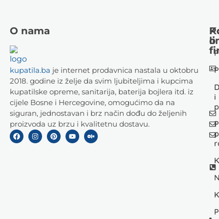
O nama
K
P
li
o
fi
P
P
kupatila.ba
je internet prodavnica nastala u oktobru
2018. godine iz želje da svim ljubiteljima i kupcima
D
kupatilske opreme, sanitarija, baterija bojlera itd. iz
i
cijele Bosne i Hercegovine, omogućimo da na
p
siguran, jednostavan i brz način dođu do željenih
P
proizvoda uz brzu i kvalitetnu dostavu.
p
r
K
N
K
P