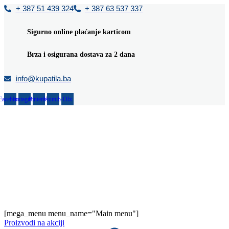
Skip
+ 387 51 439 324
+ 387 63 537 337
to
content
Sigurno online plaćanje karticom
Brza i osigurana dostava za 2 dana
info@kupatila.ba
Facebook
Instagram
Pinterest
Youtube
Olx
[mega_menu menu_name="Main menu"]
Proizvodi na akciji