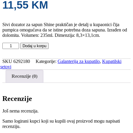
11,55
KM
Sivi dozator za sapun Shine praktičan je detalj u kupaonici čija
pumpica omogućava da se istine potrebna doza sapuna. Izrađen od
dolomita. Volumen: 235ml. Dimenzija: 8,3×13,1cm.
Tendance
Dodaj u korpu
dozator
za
sapun
SKU
6292180
Kategorije:
Galanterija za kupatilo
,
Kupatilski
shine
setovi
dolomite
Recenzije (0)
235
ml,
sivi
količina
Recenzije
Još nema recenzija.
Samo logirani kupci koji su kupili ovaj proizvod mogu napisati
recenziju.