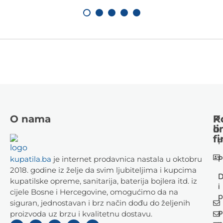
O nama
K
P
li
o
fi
P
P
kupatila.ba
je internet prodavnica nastala u oktobru
2018. godine iz želje da svim ljubiteljima i kupcima
D
kupatilske opreme, sanitarija, baterija bojlera itd. iz
i
cijele Bosne i Hercegovine, omogućimo da na
p
siguran, jednostavan i brz način dođu do željenih
P
proizvoda uz brzu i kvalitetnu dostavu.