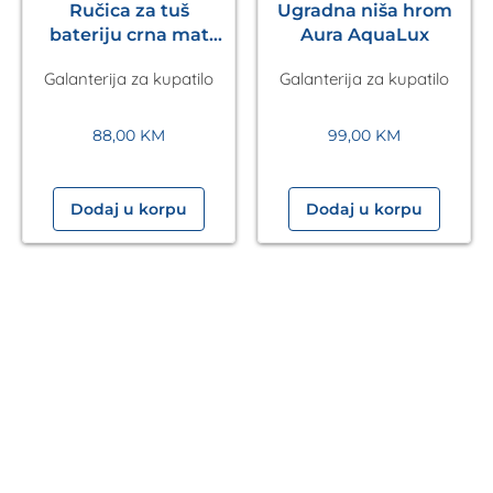
Ručica za tuš
Ugradna niša hrom
bateriju crna mat
Aura AquaLux
Pulsify S 105 3jet
Galanterija za kupatilo
Galanterija za kupatilo
HANSGROHE
88,00
KM
99,00
KM
Dodaj u korpu
Dodaj u korpu