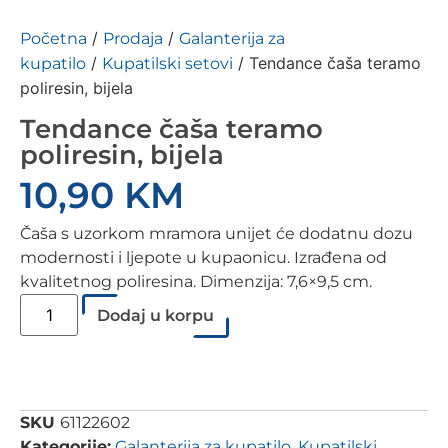
/
/
Početna
Prodaja
Galanterija za
/
/ Tendance čaša teramo
kupatilo
Kupatilski setovi
poliresin, bijela
Tendance čaša teramo
poliresin, bijela
10,90
KM
Čaša s uzorkom mramora unijet će dodatnu dozu
modernosti i ljepote u kupaonicu. Izrađena od
kvalitetnog poliresina. Dimenzija: 7,6×9,5 cm.
Dodaj u korpu
SKU
61122602
Kategorije:
Galanterija za kupatilo
,
Kupatilski