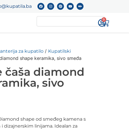
o@kupatila.ba
0
/
anterija za kupatilo
Kupatilski
diamond shape keramika, sivo smeđa
 čaša diamond
amika, sivo
e Diamond shape od smeđeg kamena s
 dizajnerskim linijama. Idealan za