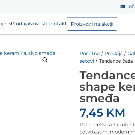
inf
ije
Prodaja
Novosti
Kontakt
Proizvodi na akciji
/
/
Početna
Prodaja
Gal
/ Tendance čaša 
setovi
Tendance
shape ker
smeđa
7,45
KM
Držač četkica za zub
četvrtastim, modernim i