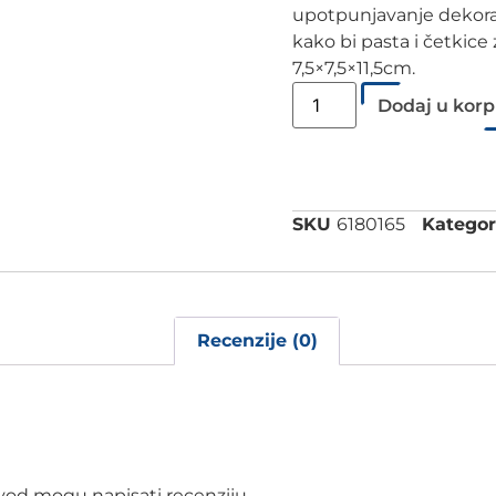
upotpunjavanje dekora
kako bi pasta i četkice z
7,5×7,5×11,5cm.
Dodaj u kor
SKU
6180165
Kategori
Recenzije (0)
izvod mogu napisati recenziju.