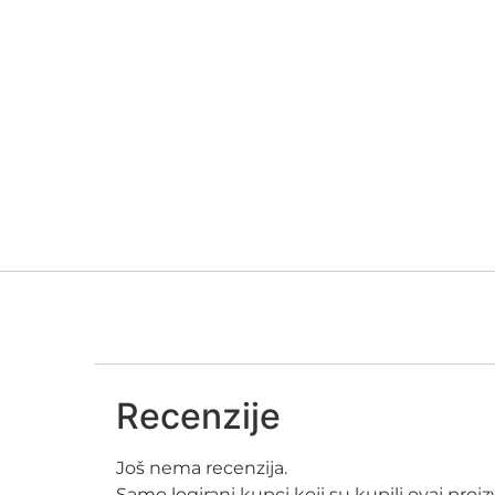
Recenzije
Još nema recenzija.
Samo logirani kupci koji su kupili ovaj pro