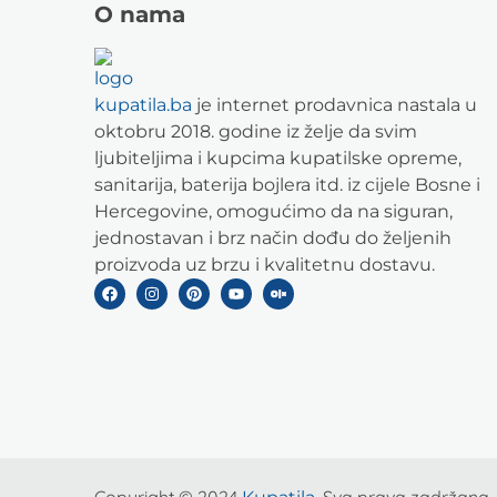
O nama
kupatila.ba
je internet prodavnica nastala u
oktobru 2018. godine iz želje da svim
ljubiteljima i kupcima kupatilske opreme,
sanitarija, baterija bojlera itd. iz cijele Bosne i
Hercegovine, omogućimo da na siguran,
jednostavan i brz način dođu do željenih
proizvoda uz brzu i kvalitetnu dostavu.
Copyright © 2024
. Sva prava zadržana.