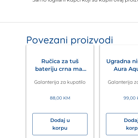
Povezani proizvodi
Ručica za tuš
Ugradna n
bateriju crna mat
Aura Aq
Pulsify S 105 3jet
Galanterija za kupatilo
Galanterija z
HANSGROHE
88,00
KM
99,00
Dodaj u
Dodaj
arica
korpu
kor
ruka