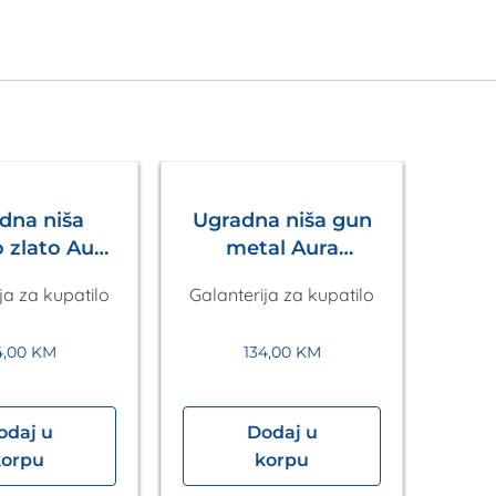
dna niša
Ugradna niša gun
 zlato Aura
metal Aura
uaLux
AquaLux
ja za kupatilo
Galanterija za kupatilo
4,00
KM
134,00
KM
odaj u
Dodaj u
U
korpu
korpu