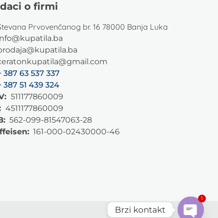
daci o firmi
Stevana Prvovenčanog br. 16 78000 Banja Luka
info@kupatila.ba
prodaja@kupatila.ba
ceratonkupatila@gmail.com
+ 387 63 537 337
+ 387 51 439 324
V:
511177860009
:
4511177860009
B:
562-099-81547063-28
ffeisen:
161-000-02430000-46
1
Brzi kontakt