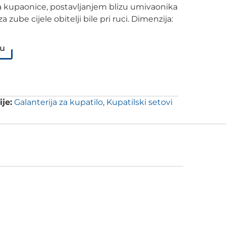
 kupaonice, postavljanjem blizu umivaonika
a zube cijele obitelji bile pri ruci. Dimenzija:
pu
je:
Galanterija za kupatilo
,
Kupatilski setovi