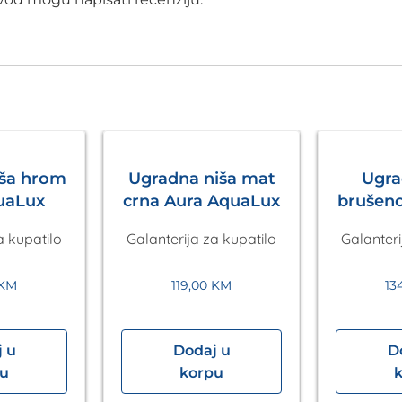
iša hrom
Ugradna niša mat
Ugra
uaLux
crna Aura AquaLux
brušeno
Aq
a kupatilo
Galanterija za kupatilo
Galanteri
KM
119,00
KM
13
 u
Dodaj u
D
pu
korpu