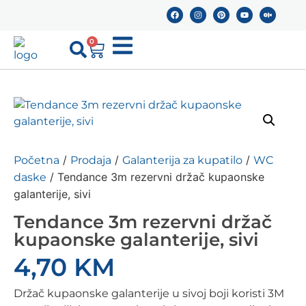
0
/
/
/
Početna
Prodaja
Galanterija za kupatilo
WC
/ Tendance 3m rezervni držač kupaonske
daske
galanterije, sivi
Tendance 3m rezervni držač
kupaonske galanterije, sivi
4,70
KM
Držač kupaonske galanterije u sivoj boji koristi 3M