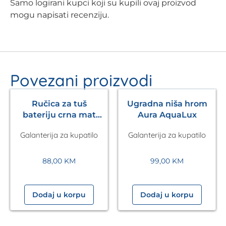
Samo logirani kupci koji su kupili ovaj proizvod
mogu napisati recenziju.
Povezani proizvodi
Ručica za tuš
Ugradna niša hrom
bateriju crna mat
Aura AquaLux
Pulsify S 105 3jet
Galanterija za kupatilo
Galanterija za kupatilo
HANSGROHE
88,00
KM
99,00
KM
Dodaj u korpu
Dodaj u korpu