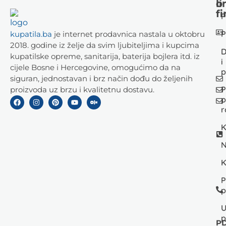
li
o
fi
P
P
kupatila.ba
je internet prodavnica nastala u oktobru
2018. godine iz želje da svim ljubiteljima i kupcima
D
kupatilske opreme, sanitarija, baterija bojlera itd. iz
i
cijele Bosne i Hercegovine, omogućimo da na
p
siguran, jednostavan i brz način dođu do željenih
P
proizvoda uz brzu i kvalitetnu dostavu.
p
r
K
N
K
P
p
U
p
PD