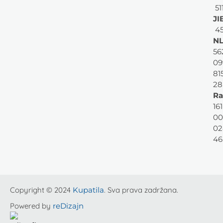
51
JI
45
NL
56
09
81
28
Ra
161
00
02
46
Copyright © 2024
Kupatila
. Sva prava zadržana.
Powered by
reDizajn