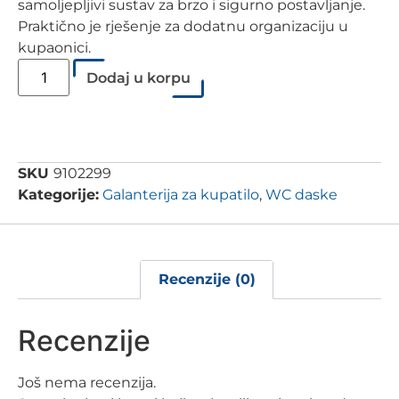
samoljepljivi sustav za brzo i sigurno postavljanje.
Praktično je rješenje za dodatnu organizaciju u
kupaonici.
Dodaj u korpu
SKU
9102299
Kategorije:
Galanterija za kupatilo
,
WC daske
Recenzije (0)
Recenzije
Još nema recenzija.