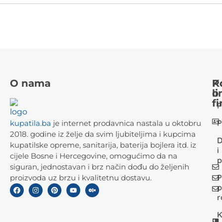
O nama
K
P
li
o
fi
P
P
kupatila.ba
je internet prodavnica nastala u oktobru
2018. godine iz želje da svim ljubiteljima i kupcima
D
kupatilske opreme, sanitarija, baterija bojlera itd. iz
i
cijele Bosne i Hercegovine, omogućimo da na
p
siguran, jednostavan i brz način dođu do željenih
P
proizvoda uz brzu i kvalitetnu dostavu.
p
r
K