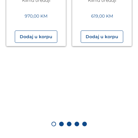
Klima uređaji
Klima uređaji
53°C, WiFi, bijela
53°C, s grijačem,
WiFi, bij.
970,00
KM
619,00
KM
Dodaj u korpu
Dodaj u korpu