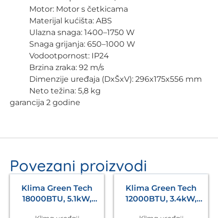
Motor: Motor s četkicama
Materijal kućišta: ABS
Ulazna snaga: 1400–1750 W
Snaga grijanja: 650–1000 W
Vodootpornost: IP24
Brzina zraka: 92 m/s
Dimenzije uređaja (DxŠxV): 296x175x556 mm
Neto težina: 5,8 kg
garancija 2 godine
Povezani proizvodi
Klima Green Tech
Klima Green Tech
18000BTU, 5.1kW,
12000BTU, 3.4kW,
A++, R32, -20°C ~
A++, R32, -22°C ~