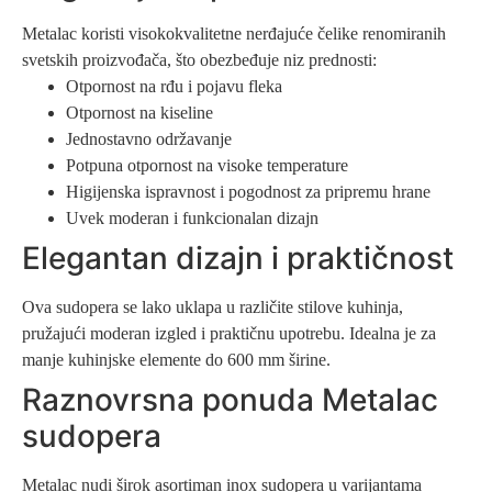
Metalac koristi visokokvalitetne nerđajuće čelike renomiranih
svetskih proizvođača, što obezbeđuje niz prednosti:
Otpornost na rđu i pojavu fleka
Otpornost na kiseline
Jednostavno održavanje
Potpuna otpornost na visoke temperature
Higijenska ispravnost i pogodnost za pripremu hrane
Uvek moderan i funkcionalan dizajn
Elegantan dizajn i praktičnost
Ova sudopera se lako uklapa u različite stilove kuhinja,
pružajući moderan izgled i praktičnu upotrebu. Idealna je za
manje kuhinjske elemente do 600 mm širine.
Raznovrsna ponuda Metalac
sudopera
Metalac nudi širok asortiman inox sudopera u varijantama