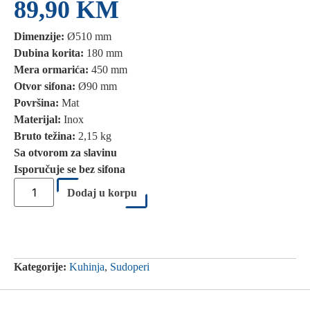
89,90
KM
Dimenzije:
Ø510 mm
Dubina korita:
180 mm
Mera ormarića:
450 mm
Otvor sifona:
Ø90 mm
Površina:
Mat
Materijal:
Inox
Bruto težina:
2,15 kg
Sa otvorom za slavinu
Isporučuje se bez sifona
Dodaj u korpu
Kategorije:
Kuhinja
,
Sudoperi