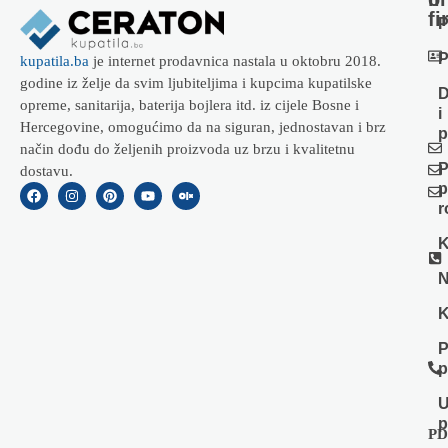
fi
P
P
kupatila.ba
je internet prodavnica nastala u oktobru 2018.
godine iz želje da svim ljubiteljima i kupcima kupatilske
D
opreme, sanitarija, baterija bojlera itd. iz cijele Bosne i
i
Hercegovine, omogućimo da na siguran, jednostavan i brz
p
način dođu do željenih proizvoda uz brzu i kvalitetnu
P
dostavu.
p
r
K
N
K
P
p
U
p
PD