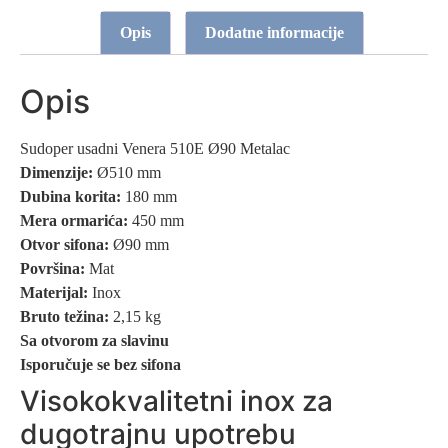
Opis
Dodatne informacije
Opis
Sudoper usadni Venera 510E Ø90 Metalac
Dimenzije:
Ø510 mm
Dubina korita:
180 mm
Mera ormarića:
450 mm
Otvor sifona:
Ø90 mm
Površina:
Mat
Materijal:
Inox
Bruto težina:
2,15 kg
Sa otvorom za slavinu
Isporučuje se bez sifona
Visokokvalitetni inox za
dugotrajnu upotrebu