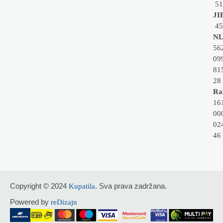
51
JI
45
NL
56
09
81
28
Rai
16
00
02
46
Copyright © 2024
. Sva prava zadržana.
Kupatila
Powered by
reDizajn