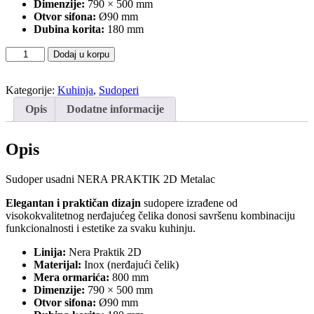
Dimenzije:
790 × 500 mm
Otvor sifona:
Ø90 mm
Dubina korita:
180 mm
Sudoper
Dodaj u korpu
usadni
NERA
PRAKTIK
Kategorije:
Kuhinja
,
Sudoperi
2D
Opis
Dodatne informacije
Metalac
količina
Opis
Sudoper usadni NERA PRAKTIK 2D Metalac
Elegantan i praktičan dizajn
sudopere izrađene od
visokokvalitetnog nerđajućeg čelika donosi savršenu kombinaciju
funkcionalnosti i estetike za svaku kuhinju.
Linija:
Nera Praktik 2D
Materijal:
Inox (nerđajući čelik)
Mera ormarića:
800 mm
Dimenzije:
790 × 500 mm
Otvor sifona:
Ø90 mm