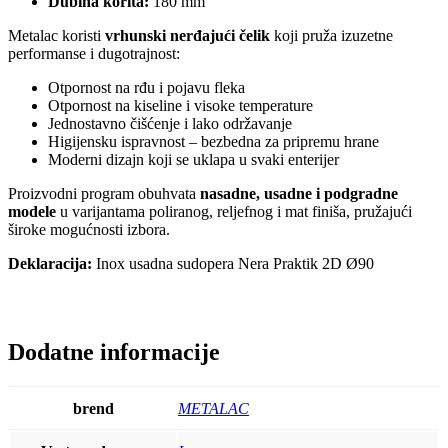
Dubina korita:
180 mm
Metalac koristi
vrhunski nerđajući čelik
koji pruža izuzetne
performanse i dugotrajnost:
Otpornost na rđu i pojavu fleka
Otpornost na kiseline i visoke temperature
Jednostavno čišćenje i lako održavanje
Higijensku ispravnost – bezbedna za pripremu hrane
Moderni dizajn koji se uklapa u svaki enterijer
Proizvodni program obuhvata
nasadne, usadne i podgradne
modele
u varijantama poliranog, reljefnog i mat finiša, pružajući
široke mogućnosti izbora.
Deklaracija:
Inox usadna sudopera Nera Praktik 2D Ø90
Dodatne informacije
brend
METALAC