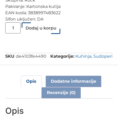
Skupina: Rock
Pakiranje: Kartonska kutija
EAN koda: 3838997483622
Sifon uključen: DA
Dodaj u korpu
SKU
de4103fe4490
Kategorije:
Kuhinja
,
Sudoperi
Opis
Dodatne informacije
Recenzije (0)
Opis