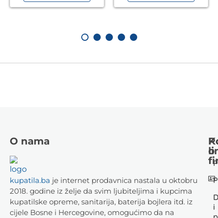
O nama
K
P
li
o
fi
P
P
kupatila.ba
je internet prodavnica nastala u oktobru
2018. godine iz želje da svim ljubiteljima i kupcima
D
kupatilske opreme, sanitarija, baterija bojlera itd. iz
i
cijele Bosne i Hercegovine, omogućimo da na
p