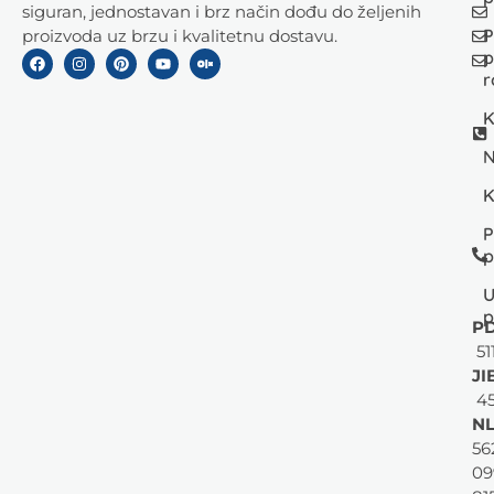
siguran, jednostavan i brz način dođu do željenih
P
proizvoda uz brzu i kvalitetnu dostavu.
p
r
K
N
K
P
p
U
p
PD
51
JI
45
NL
56
09