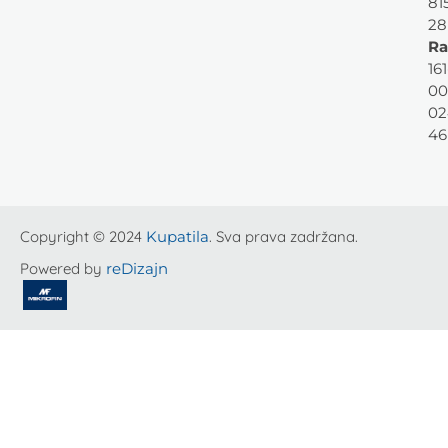
81
28
Ra
161
00
02
46
Copyright © 2024
Kupatila
. Sva prava zadržana.
Powered by
reDizajn