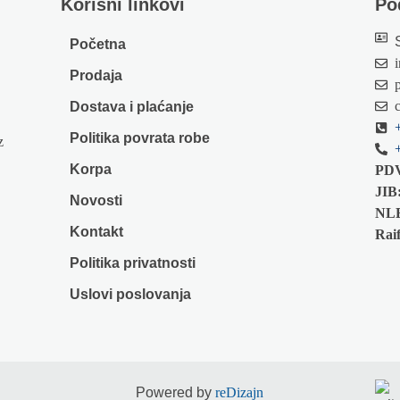
Korisni linkovi
Po
Početna
Prodaja
Dostava i plaćanje
Politika povrata robe
z
Korpa
PD
JIB
Novosti
NL
Kontakt
Raif
Politika privatnosti
Uslovi poslovanja
Powered by
reDizajn