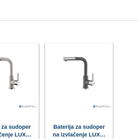
a za sudoper
Baterija za sudoper
Bate
ačenje LUX S
na izvlačenje LUX S
na i