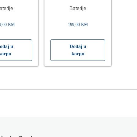
 Metalac
Tamno Siva Metalac
C
aterije
Baterije
9,00
KM
199,00
KM
odaj u
Dodaj u
korpu
korpu