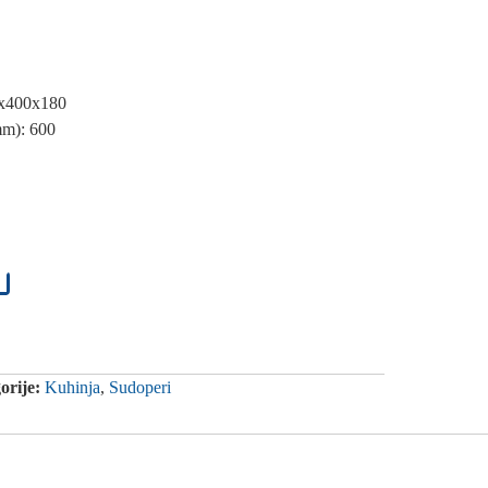
0x400x180
mm): 600
orije:
Kuhinja
,
Sudoperi