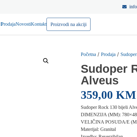
inf
Prodaja
Novosti
Kontakt
Proizvodi na akciji
/
/
Početna
Prodaja
Sudoper
Sudoper R
Alveus
359,00
KM
Sudoper Rock 130 bijeli Alv
DIMENZIJA (MM): 780×48
VELIČINA POSUDA/E (MM
Materijal: Granital
Izvedba: Reverzibilan