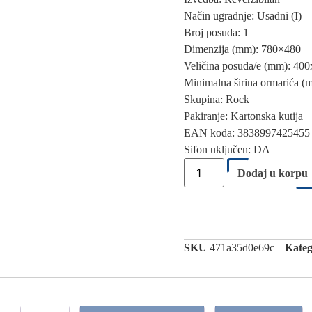
Način ugradnje: Usadni (I)
Broj posuda: 1
Dimenzija (mm): 780×480
Veličina posuda/e (mm): 40
Minimalna širina ormarića (
Skupina: Rock
Pakiranje: Kartonska kutija
EAN koda: 3838997425455
Sifon uključen: DA
Dodaj u korpu
SKU
471a35d0e69c
Kateg