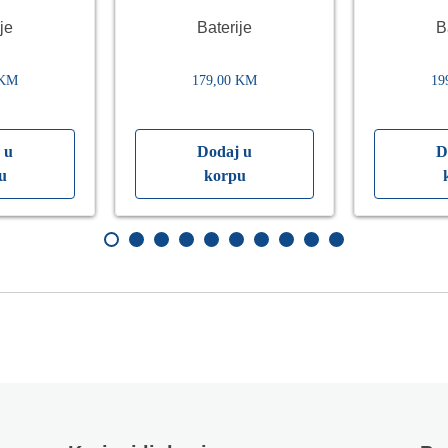
ac
Bež
je
Baterije
B
KM
179,00
KM
19
 u
Dodaj u
D
u
korpu