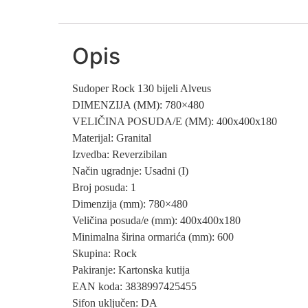
Opis
Sudoper Rock 130 bijeli Alveus
DIMENZIJA (MM): 780×480
VELIČINA POSUDA/E (MM): 400x400x180
Materijal: Granital
Izvedba: Reverzibilan
Način ugradnje: Usadni (I)
Broj posuda: 1
Dimenzija (mm): 780×480
Veličina posuda/e (mm): 400x400x180
Minimalna širina ormarića (mm): 600
Skupina: Rock
Pakiranje: Kartonska kutija
EAN koda: 3838997425455
Sifon uključen: DA