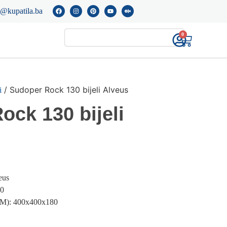
o@kupatila.ba
0
/ Sudoper Rock 130 bijeli Alveus
i
ock 130 bijeli
eus
0
): 400x400x180