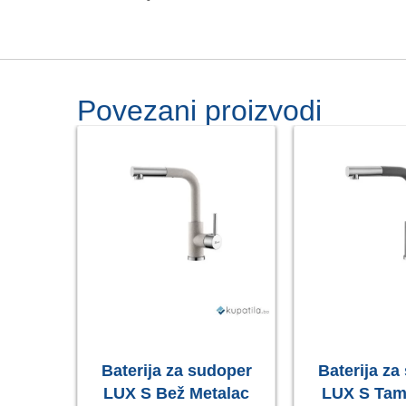
Povezani proizvodi
psula
Baterija za sudoper
Baterija za
rni,
LUX S Bež Metalac
LUX S Tam