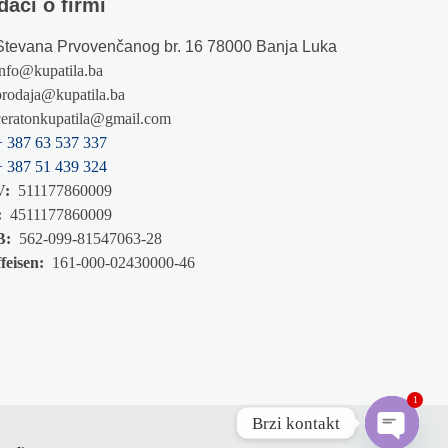
daci o firmi
Stevana Prvovenčanog br. 16 78000 Banja Luka
info@kupatila.ba
prodaja@kupatila.ba
ceratonkupatila@gmail.com
+ 387 63 537 337
+ 387 51 439 324
V:
511177860009
:
4511177860009
B:
562-099-81547063-28
feisen:
161-000-02430000-46
1
Brzi kontakt