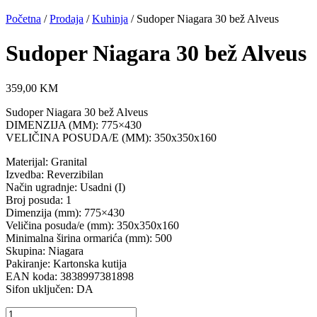
Početna
/
Prodaja
/
Kuhinja
/ Sudoper Niagara 30 bež Alveus
Sudoper Niagara 30 bež Alveus
359,00
KM
Sudoper Niagara 30 bež Alveus
DIMENZIJA (MM): 775×430
VELIČINA POSUDA/E (MM): 350x350x160
Materijal: Granital
Izvedba: Reverzibilan
Način ugradnje: Usadni (I)
Broj posuda: 1
Dimenzija (mm): 775×430
Veličina posuda/e (mm): 350x350x160
Minimalna širina ormarića (mm): 500
Skupina: Niagara
Pakiranje: Kartonska kutija
EAN koda: 3838997381898
Sifon uključen: DA
Sudoper