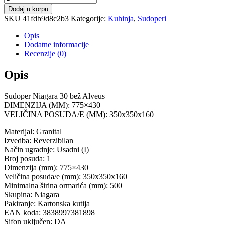
Niagara
Dodaj u korpu
30
SKU
41fdb9d8c2b3
Kategorije:
Kuhinja
,
Sudoperi
bež
Alveus
Opis
količina
Dodatne informacije
Recenzije (0)
Opis
Sudoper Niagara 30 bež Alveus
DIMENZIJA (MM): 775×430
VELIČINA POSUDA/E (MM): 350x350x160
Materijal: Granital
Izvedba: Reverzibilan
Način ugradnje: Usadni (I)
Broj posuda: 1
Dimenzija (mm): 775×430
Veličina posuda/e (mm): 350x350x160
Minimalna širina ormarića (mm): 500
Skupina: Niagara
Pakiranje: Kartonska kutija
EAN koda: 3838997381898
Sifon uključen: DA