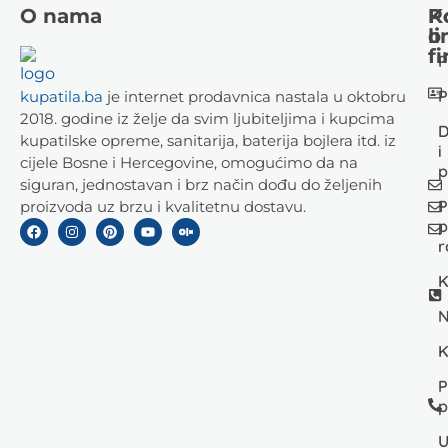
O nama
K
P
li
o
fi
P
P
kupatila.ba
je internet prodavnica nastala u oktobru
2018. godine iz želje da svim ljubiteljima i kupcima
D
kupatilske opreme, sanitarija, baterija bojlera itd. iz
i
cijele Bosne i Hercegovine, omogućimo da na
p
siguran, jednostavan i brz način dođu do željenih
P
proizvoda uz brzu i kvalitetnu dostavu.
p
r
K
N
K
P
p
U