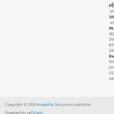
p
PD
51
JI
45
NL
56
09
81
28
Ra
161
00
02
46
Copyright © 2024
Kupatila
. Sva prava zadržana.
Powered by
reDizajn