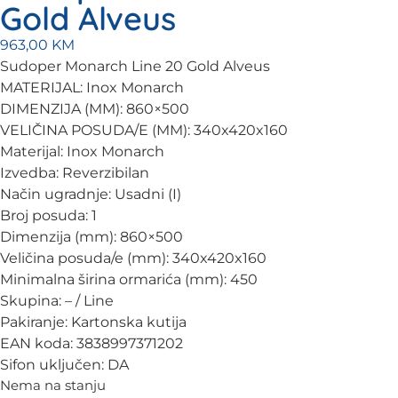
Gold Alveus
963,00
KM
Sudoper Monarch Line 20 Gold Alveus
MATERIJAL: Inox Monarch
DIMENZIJA (MM): 860×500
VELIČINA POSUDA/E (MM): 340x420x160
Materijal: Inox Monarch
Izvedba: Reverzibilan
Način ugradnje: Usadni (I)
Broj posuda: 1
Dimenzija (mm): 860×500
Veličina posuda/e (mm): 340x420x160
Minimalna širina ormarića (mm): 450
Skupina: – / Line
Pakiranje: Kartonska kutija
EAN koda: 3838997371202
Sifon uključen: DA
Nema na stanju