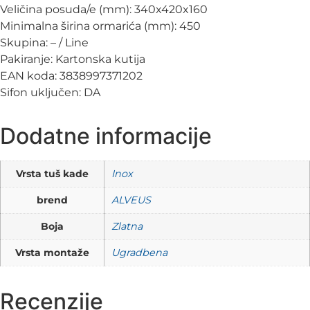
Veličina posuda/e (mm): 340x420x160
Minimalna širina ormarića (mm): 450
Skupina: – / Line
Pakiranje: Kartonska kutija
EAN koda: 3838997371202
Sifon uključen: DA
Dodatne informacije
Vrsta tuš kade
Inox
brend
ALVEUS
Boja
Zlatna
Vrsta montaže
Ugradbena
Recenzije