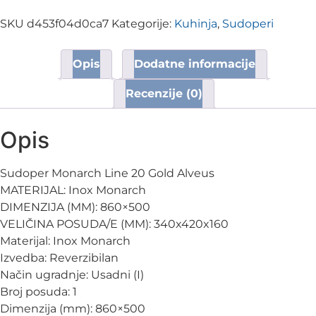
SKU
d453f04d0ca7
Kategorije:
Kuhinja
,
Sudoperi
Opis
Dodatne informacije
Recenzije (0)
Opis
Sudoper Monarch Line 20 Gold Alveus
MATERIJAL: Inox Monarch
DIMENZIJA (MM): 860×500
VELIČINA POSUDA/E (MM): 340x420x160
Materijal: Inox Monarch
Izvedba: Reverzibilan
Način ugradnje: Usadni (I)
Broj posuda: 1
Dimenzija (mm): 860×500