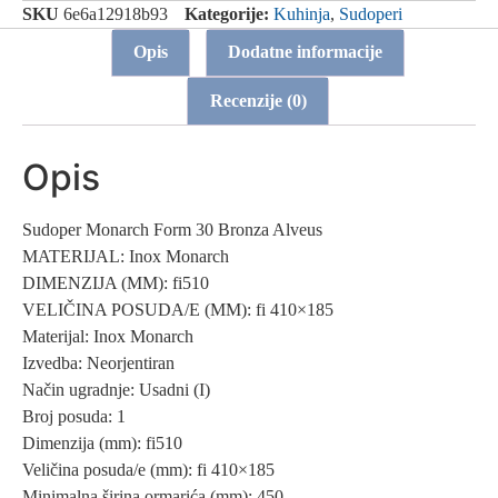
SKU
6e6a12918b93
Kategorije:
Kuhinja
,
Sudoperi
Opis
Dodatne informacije
Recenzije (0)
Opis
Sudoper Monarch Form 30 Bronza Alveus
MATERIJAL: Inox Monarch
DIMENZIJA (MM): fi510
VELIČINA POSUDA/E (MM): fi 410×185
Materijal: Inox Monarch
Izvedba: Neorjentiran
Način ugradnje: Usadni (I)
Broj posuda: 1
Dimenzija (mm): fi510
Veličina posuda/e (mm): fi 410×185
Minimalna širina ormarića (mm): 450