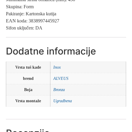
Skupina: Form
Pakiranje: Kartonska kutija
EAN koda: 3838997445927
Sifon uključen: DA
Dodatne informacije
Vrsta tuš kade
Inox
brend
ALVEUS
Boja
Bronza
Vrsta montaže
Ugradbena