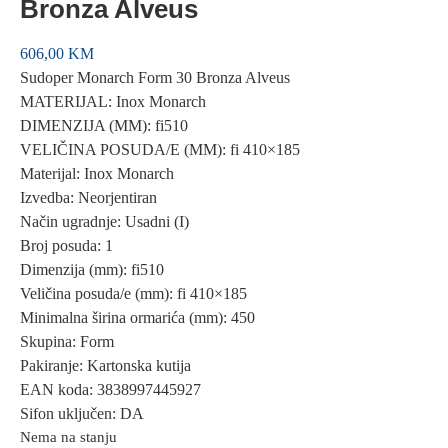
Bronza Alveus
606,00
KM
Sudoper Monarch Form 30 Bronza Alveus
MATERIJAL: Inox Monarch
DIMENZIJA (MM): fi510
VELIČINA POSUDA/E (MM): fi 410×185
Materijal: Inox Monarch
Izvedba: Neorjentiran
Način ugradnje: Usadni (I)
Broj posuda: 1
Dimenzija (mm): fi510
Veličina posuda/e (mm): fi 410×185
Minimalna širina ormarića (mm): 450
Skupina: Form
Pakiranje: Kartonska kutija
EAN koda: 3838997445927
Sifon uključen: DA
Nema na stanju