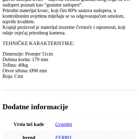
sudoperi poznati kao “granitni sudoperi”.
Prirodni materijal kvarc, koji čini 80% sastava sudopera, u
kontroliranim uvjetima miješaju se sa odgovarajućom smolom,
najviše kvalitete.
Krajnji proizvod je materijal izuzetne čvrstoće i otpornosti, koji
odaje osjećaj prirodnog kamena.
TEHNIČKE KARAKTERISTIKE:
Dimenzije: Promjer 51cm
Dubina korita: 179 mm
Težina: 40kg
Otvor sifona: Ø90 mm
Boja: Crni
Dodatne informacije
Vrsta tuš kade
Granitni
brend
FERRO