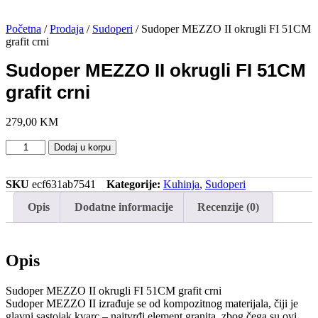
Početna
/
Prodaja
/
Sudoperi
/ Sudoper MEZZO II okrugli FI 51CM
grafit crni
Sudoper MEZZO II okrugli FI 51CM
grafit crni
279,00
KM
Sudoper
Dodaj u korpu
MEZZO
II
okrugli
SKU
ecf631ab7541
Kategorije:
Kuhinja
,
Sudoperi
FI
Opis
Dodatne informacije
Recenzije (0)
51CM
grafit
crni
količina
Opis
Sudoper MEZZO II okrugli FI 51CM grafit crni
Sudoper MEZZO II izrađuje se od kompozitnog materijala, čiji je
glavni sastojak kvarc – najtvrđi element granita, zbog čega su ovi