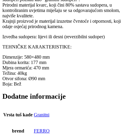
Prirodni materijal kvarc, koji čini 80% sastava sudopera, u
kontroliranim uvjetima miješaju se sa odgovarajućom smolom,
najviše kvalitete.
Krajnji proizvod je materijal izuzetne čvrstoće i otpornosti, koji
odaje osjećaj prirodnog kamena.
Izvedba sudopera: lijevi ili desni (reverzibilni sudoper)
TEHNIČKE KARAKTERISTIKE:
Dimenzije: 580×480 mm
Dubina korita: 177 mm
Mjera ormarića: 470 mm
Težina: 40kg
Otvor sifona: Ø90 mm
Boja: Bež
Dodatne informacije
Vrsta tuš kade
Granitni
brend
FERRO