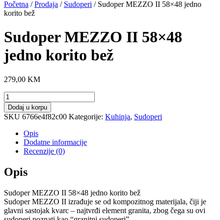
Početna
/
Prodaja
/
Sudoperi
/ Sudoper MEZZO II 58×48 jedno
korito bež
Sudoper MEZZO II 58×48
jedno korito bež
279,00
KM
Sudoper
MEZZO
Dodaj u korpu
II
SKU
6766e4f82c00
Kategorije:
Kuhinja
,
Sudoperi
58x48
jedno
Opis
korito
Dodatne informacije
bež
Recenzije (0)
količina
Opis
Sudoper MEZZO II 58×48 jedno korito bež
Sudoper MEZZO II izrađuje se od kompozitnog materijala, čiji je
glavni sastojak kvarc – najtvrđi element granita, zbog čega su ovi
sudoperi poznati kao “granitni sudoperi”.