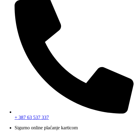
+ 387 63 537 337
Sigurno online plaćanje karticom