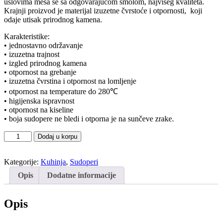
uslovima meša se sa odgovarajućom smolom, najvišeg kvaliteta.
Krajnji proizvod je materijal izuzetne čvrstoće i otpornosti, koji
odaje utisak prirodnog kamena.
Karakteristike:
• jednostavno održavanje
• izuzetna trajnost
• izgled prirodnog kamena
• otpornost na grebanje
• izuzetna čvrstina i otpornost na lomljenje
• otpornost na temperature do 280℃
• higijenska ispravnost
• otpornost na kiseline
• boja sudopere ne bledi i otporna je na sunčeve zrake.
Sudoper
Dodaj u korpu
granitni
crni
Kategorije:
Kuhinja
,
Sudoperi
Xgranit
Quadro
Opis
Dodatne informacije
količina
Opis