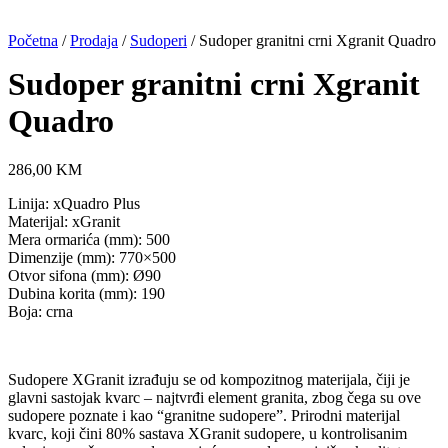
Početna
/
Prodaja
/
Sudoperi
/ Sudoper granitni crni Xgranit Quadro
Sudoper granitni crni Xgranit
Quadro
286,00
KM
Linija: xQuadro Plus
Materijal: xGranit
Mera ormarića (mm): 500
Dimenzije (mm): 770×500
Otvor sifona (mm): Ø90
Dubina korita (mm): 190
Boja: crna
Sudopere XGranit izrađuju se od kompozitnog materijala, čiji je
glavni sastojak kvarc – najtvrđi element granita, zbog čega su ove
sudopere poznate i kao “granitne sudopere”. Prirodni materijal
kvarc, koji čini 80% sastava XGranit sudopere, u kontrolisanim