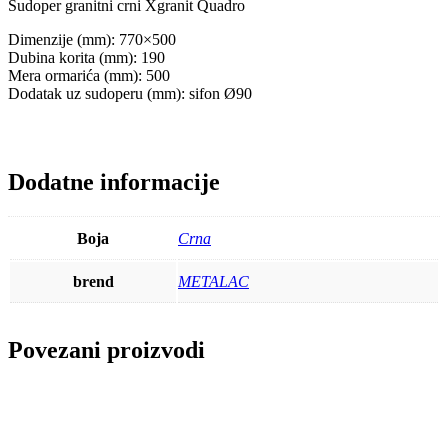
Sudoper granitni crni Xgranit Quadro
Dimenzije (mm): 770×500
Dubina korita (mm): 190
Mera ormarića (mm): 500
Dodatak uz sudoperu (mm): sifon Ø90
Dodatne informacije
Boja
Crna
brend
METALAC
Povezani proizvodi