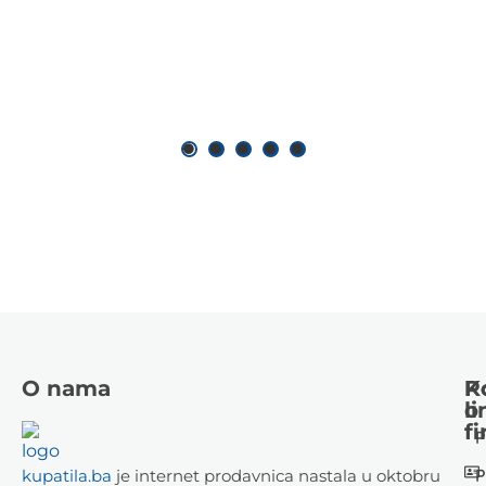
O nama
K
P
li
o
fi
P
P
kupatila.ba
je internet prodavnica nastala u oktobru