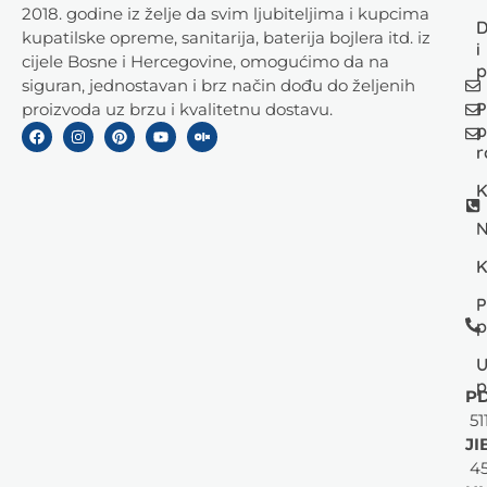
2018. godine iz želje da svim ljubiteljima i kupcima
D
kupatilske opreme, sanitarija, baterija bojlera itd. iz
i
cijele Bosne i Hercegovine, omogućimo da na
p
siguran, jednostavan i brz način dođu do željenih
P
proizvoda uz brzu i kvalitetnu dostavu.
p
r
K
N
K
P
p
U
p
PD
51
JI
45