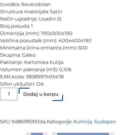
Izvedba: Reverzibilan
Struktura materijala: Satin
Način ugradnje: Usadni (I)
Broj posuda: 1
Dimenzija (mm): 790x500x190
Veličina posuda/e (mm): 400x400x190
Minimalna širina ormarića (mm): 600
Skupina: Galeo
Pakiranje: Kartonska kutija
Volumen pakiranja (m3): 0,106
EAN koda: 3838997493478
Sifon uključen: DA
Dodaj u korpu
SKU
9d869f6910da
Kategorije:
Kuhinja
,
Sudoperi