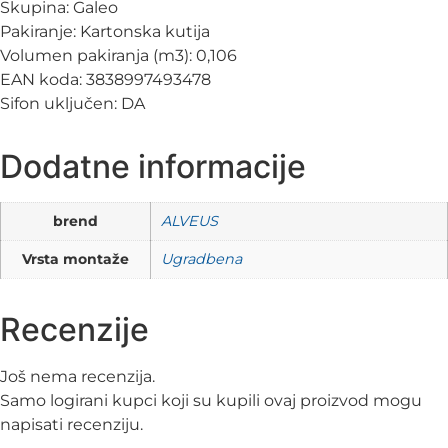
Skupina: Galeo
Pakiranje: Kartonska kutija
Volumen pakiranja (m3): 0,106
EAN koda: 3838997493478
Sifon uključen: DA
Dodatne informacije
brend
ALVEUS
Vrsta montaže
Ugradbena
Recenzije
Još nema recenzija.
Samo logirani kupci koji su kupili ovaj proizvod mogu
napisati recenziju.