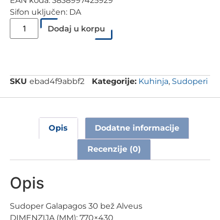
EAN koda: 3838997425929
Sifon uključen: DA
Dodaj u korpu
SKU
ebad4f9abbf2
Kategorije:
Kuhinja
,
Sudoperi
Opis
Dodatne informacije
Recenzije (0)
Opis
Sudoper Galapagos 30 bež Alveus
DIMENZIJA (MM): 770×430