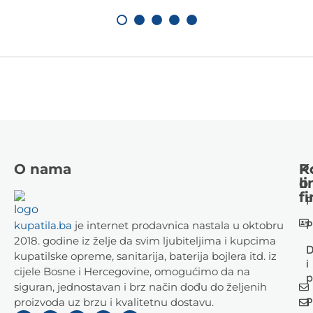
O nama
K
P
li
o
fi
P
P
kupatila.ba
je internet prodavnica nastala u oktobru
2018. godine iz želje da svim ljubiteljima i kupcima
D
kupatilske opreme, sanitarija, baterija bojlera itd. iz
i
cijele Bosne i Hercegovine, omogućimo da na
p
siguran, jednostavan i brz način dođu do željenih
P
proizvoda uz brzu i kvalitetnu dostavu.