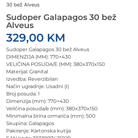
30 bež Alveus
Sudoper Galapagos 30 bež
Alveus
329,00
KM
Sudoper Galapagos 30 bež Alveus
DIMENZIJA (MM): 770×430
VELIČINA POSUDA/E (MM): 380x370x150
Materijal: Granital
Izvedba: Reverzibilan
Način ugradnje: Usadni (I)
Broj posuda: 1
Dimenzija (mm): 770×430
Veličina posuda/e (mm): 380x370x150
Minimalna širina ormarića (mm): 500
Skupina: Galapagos
Pakiranje: Kartonska kutija