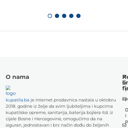
O nama
K
P
li
o
fi
P
P
kupatila.ba
je internet prodavnica nastala u oktobru
2018. godine iz želje da svim ljubiteljima i kupcima
D
kupatilske opreme, sanitarija, baterija bojlera itd. iz
i
cijele Bosne i Hercegovine, omogućimo da na
p
siguran, jednostavan i brz način dođu do željenih