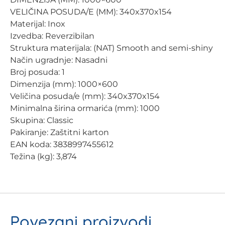
VELIČINA POSUDA/E (MM): 340x370x154
Materijal: Inox
Izvedba: Reverzibilan
Struktura materijala: (NAT) Smooth and semi-shiny
Način ugradnje: Nasadni
Broj posuda: 1
Dimenzija (mm): 1000×600
Veličina posuda/e (mm): 340x370x154
Minimalna širina ormarića (mm): 1000
Skupina: Classic
Pakiranje: Zaštitni karton
EAN koda: 3838997455612
Težina (kg): 3,874
Povezani proizvodi