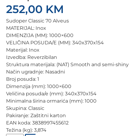
252,00
KM
Sudoper Classic 70 Alveus
MATERIJAL: Inox
DIMENZIJA (MM): 1000×600
VELIČINA POSUDA/E (MM): 340x370x154
Materijal: Inox
Izvedba: Reverzibilan
Struktura materijala: (NAT) Smooth and semi-shiny
Način ugradnje: Nasadni
Broj posuda: 1
Dimenzija (mm): 1000×600
Veličina posuda/e (mm): 340x370x154
Minimalna širina ormarića (mm): 1000
Skupina: Classic
Pakiranje: Zaštitni karton
EAN koda: 3838997455612
Težina (kg): 3,874