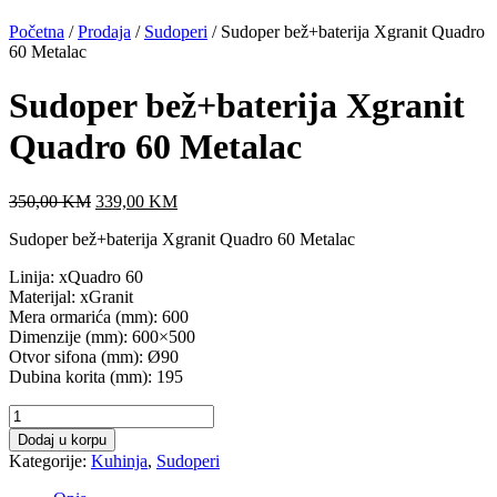
Početna
/
Prodaja
/
Sudoperi
/ Sudoper bež+baterija Xgranit Quadro
60 Metalac
Sudoper bež+baterija Xgranit
Quadro 60 Metalac
Original
Current
350,00
KM
339,00
KM
price
price
Sudoper bež+baterija Xgranit Quadro 60 Metalac
was:
is:
350,00 KM.
339,00 KM.
Linija: xQuadro 60
Materijal: xGranit
Mera ormarića (mm): 600
Dimenzije (mm): 600×500
Otvor sifona (mm): Ø90
Dubina korita (mm): 195
Sudoper
bež+baterija
Dodaj u korpu
Xgranit
Kategorije:
Kuhinja
,
Sudoperi
Quadro
60