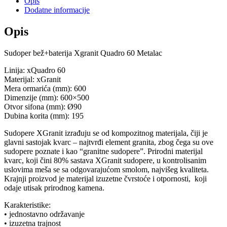
Opis
Metalac
Dodatne informacije
količina
Opis
Sudoper bež+baterija Xgranit Quadro 60 Metalac
Linija: xQuadro 60
Materijal: xGranit
Mera ormarića (mm): 600
Dimenzije (mm): 600×500
Otvor sifona (mm): Ø90
Dubina korita (mm): 195
Sudopere XGranit izrađuju se od kompozitnog materijala, čiji je
glavni sastojak kvarc – najtvrđi element granita, zbog čega su ove
sudopere poznate i kao “granitne sudopere”. Prirodni materijal
kvarc, koji čini 80% sastava XGranit sudopere, u kontrolisanim
uslovima meša se sa odgovarajućom smolom, najvišeg kvaliteta.
Krajnji proizvod je materijal izuzetne čvrstoće i otpornosti, koji
odaje utisak prirodnog kamena.
Karakteristike:
• jednostavno održavanje
• izuzetna trajnost