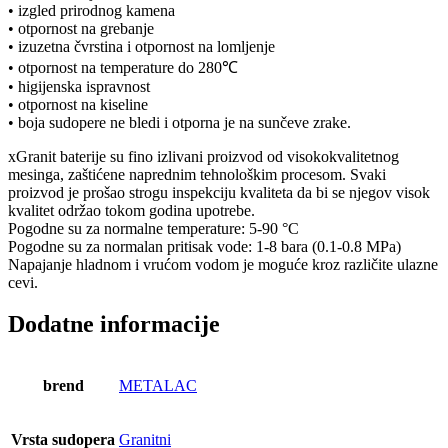
• izgled prirodnog kamena
• otpornost na grebanje
• izuzetna čvrstina i otpornost na lomljenje
• otpornost na temperature do 280℃
• higijenska ispravnost
• otpornost na kiseline
• boja sudopere ne bledi i otporna je na sunčeve zrake.
xGranit baterije su fino izlivani proizvod od visokokvalitetnog
mesinga, zaštićene naprednim tehnološkim procesom. Svaki
proizvod je prošao strogu inspekciju kvaliteta da bi se njegov visok
kvalitet održao tokom godina upotrebe.
Pogodne su za normalne temperature: 5-90 °C
Pogodne su za normalan pritisak vode: 1-8 bara (0.1-0.8 MPa)
Napajanje hladnom i vrućom vodom je moguće kroz različite ulazne
cevi.
Dodatne informacije
brend
METALAC
Vrsta sudopera
Granitni