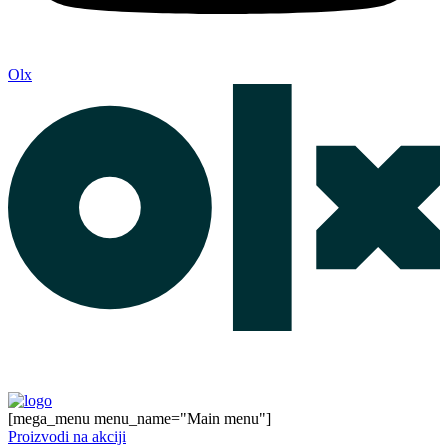
Olx
[mega_menu menu_name="Main menu"]
Proizvodi na akciji