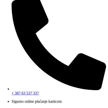
+ 387 63 537 337
Sigurno online plaćanje karticom