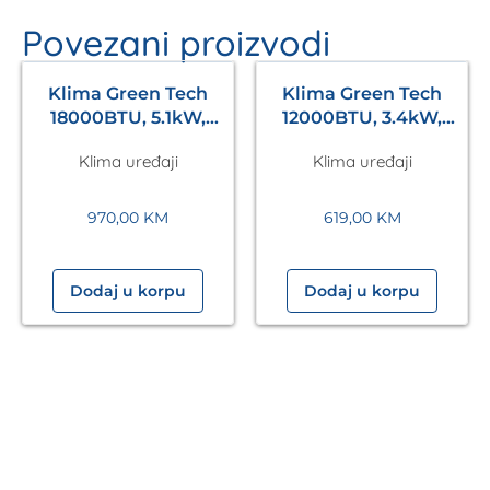
Povezani proizvodi
Klima Green Tech
Klima Green Tech
18000BTU, 5.1kW,
12000BTU, 3.4kW,
A++, R32, -20°C ~
A++, R32, -22°C ~
Klima uređaji
Klima uređaji
53°C, WiFi, bijela
53°C, s grijačem,
WiFi, bij.
970,00
KM
619,00
KM
Dodaj u korpu
Dodaj u korpu