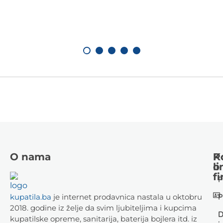
O nama
K
P
li
o
fi
P
P
kupatila.ba
je internet prodavnica nastala u oktobru
2018. godine iz želje da svim ljubiteljima i kupcima
D
kupatilske opreme, sanitarija, baterija bojlera itd. iz