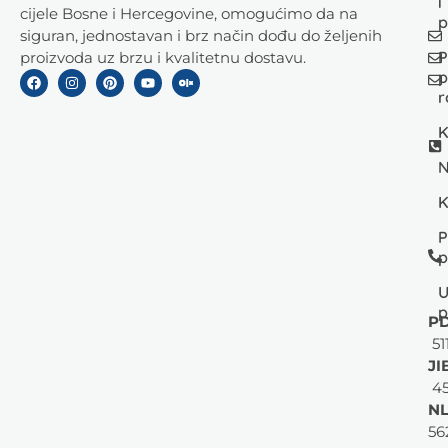
i
cijele Bosne i Hercegovine, omogućimo da na
p
siguran, jednostavan i brz način dođu do željenih
P
proizvoda uz brzu i kvalitetnu dostavu.
p
r
K
N
K
P
p
U
p
PD
51
JI
45
NL
56