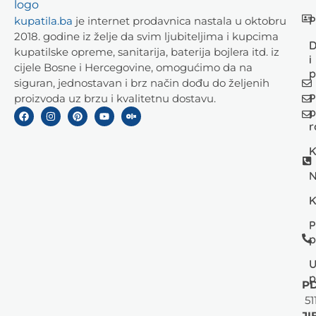
P
kupatila.ba
je internet prodavnica nastala u oktobru
2018. godine iz želje da svim ljubiteljima i kupcima
D
kupatilske opreme, sanitarija, baterija bojlera itd. iz
i
cijele Bosne i Hercegovine, omogućimo da na
p
siguran, jednostavan i brz način dođu do željenih
P
proizvoda uz brzu i kvalitetnu dostavu.
p
r
K
N
K
P
p
U
p
PD
51
JI