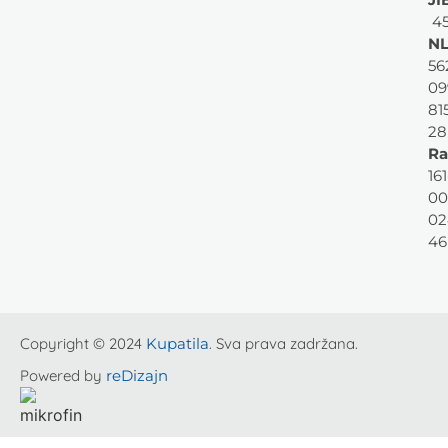
45
NL
56
09
81
28
Ra
161
00
02
46
Copyright © 2024
Kupatila
. Sva prava zadržana.
Powered by
reDizajn