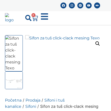
0
/
/
Početna
Prodaja
Sifoni i tuš
/
/ Sifon za tuš click-clack mesing
kanalice
Sifoni