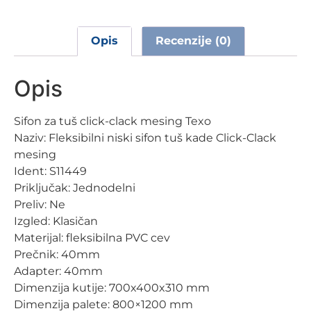
Opis
Recenzije (0)
Opis
Sifon za tuš click-clack mesing Texo
Naziv: Fleksibilni niski sifon tuš kade Click-Clack
mesing
Ident: S11449
Priključak: Jednodelni
Preliv: Ne
Izgled: Klasičan
Materijal: fleksibilna PVC cev
Prečnik: 40mm
Adapter: 40mm
Dimenzija kutije: 700x400x310 mm
Dimenzija palete: 800×1200 mm