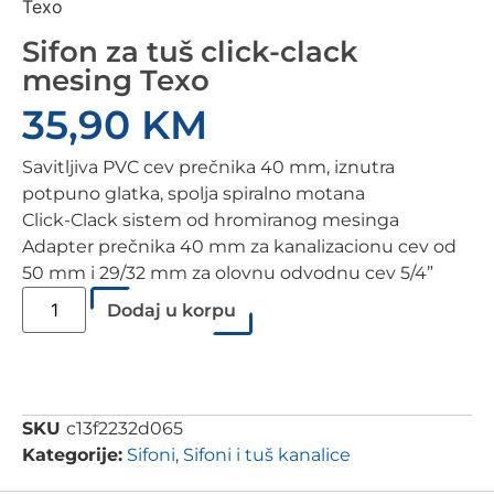
Texo
Sifon za tuš click-clack
mesing Texo
35,90
KM
Savitljiva PVC cev prečnika 40 mm, iznutra
potpuno glatka, spolja spiralno motana
Click-Clack sistem od hromiranog mesinga
Adapter prečnika 40 mm za kanalizacionu cev od
50 mm i 29/32 mm za olovnu odvodnu cev 5/4”
Dodaj u korpu
SKU
c13f2232d065
Kategorije:
Sifoni
,
Sifoni i tuš kanalice