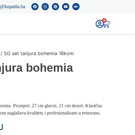
o@kupatila.ba
0
/ SG set tanjura bohemia 18kom
njura bohemia
ohemia. Promjeri: 27 cm glavni, 21 cm desert. Klasična
kom naglašava kvalitetu i profesionalizam u restoranu.