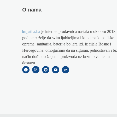
O nama
kupatila.ba
je internet prodavnica nastala u oktobru 2018.
godine iz želje da svim ljubiteljima i kupcima kupatilske
opreme, sanitarija, baterija bojlera itd. iz cijele Bosne i
Hercegovine, omogućimo da na siguran, jednostavan i br
način dođu do željenih proizvoda uz brzu i kvalitetnu
dostavu.