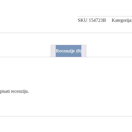
SKU
154723B
Kategorija
Recenzije (0)
isati recenziju.