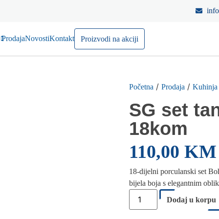
inf
Prodaja
Novosti
Kontakt
Proizvodi na akciji
/
/
Početna
Prodaja
Kuhinja
SG set ta
18kom
110,00
KM
18-dijelni porculanski set B
bijela boja s elegantnim obli
Dodaj u korpu