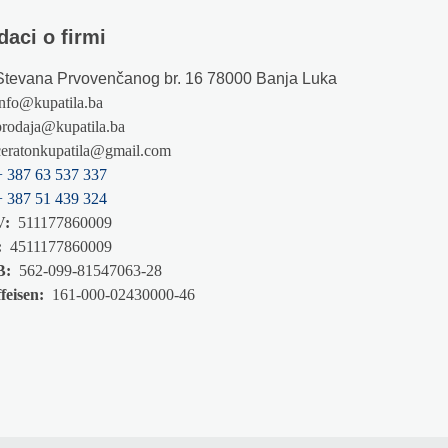
daci o firmi
Stevana Prvovenčanog br. 16 78000 Banja Luka
info@kupatila.ba
prodaja@kupatila.ba
ceratonkupatila@gmail.com
+ 387 63 537 337
+ 387 51 439 324
V:
511177860009
:
4511177860009
B:
562-099-81547063-28
feisen:
161-000-02430000-46