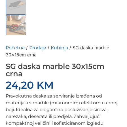
/
/
/ SG daska marble
Početna
Prodaja
Kuhinja
30x15cm crna
SG daska marble 30x15cm
crna
24,20
KM
Pravokutna daska za serviranje izrađena od
materijala s marble (mramornim) efektom u crnoj
boji. Idealna za elegantno posluživanje sireva,
narezaka, deserata ili predjela. Zahvaljujući
kompaktnoj veličini i sofisticiranom izgledu,