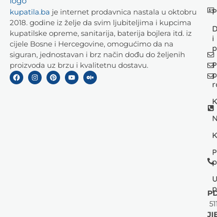
P
kupatila.ba
je internet prodavnica nastala u oktobru
2018. godine iz želje da svim ljubiteljima i kupcima
D
kupatilske opreme, sanitarija, baterija bojlera itd. iz
i
cijele Bosne i Hercegovine, omogućimo da na
p
siguran, jednostavan i brz način dođu do željenih
P
proizvoda uz brzu i kvalitetnu dostavu.
p
r
K
N
K
P
p
U
p
PD
51
JI