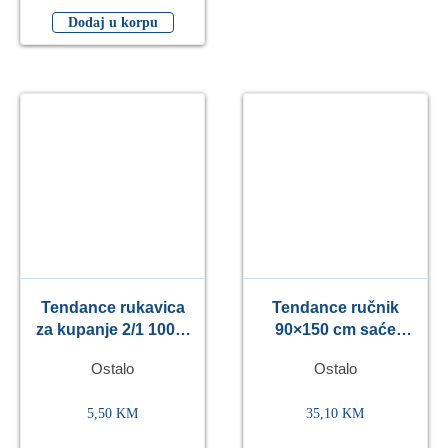
Dodaj u korpu
Tendance rukavica
Tendance ručnik
za kupanje 2/1 100%
90×150 cm saće
pamuk, siva
100% pamuk, crni
Ostalo
Ostalo
5,50
KM
35,10
KM