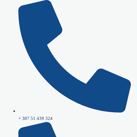
Skip
to
content
+ 387 51 439 324