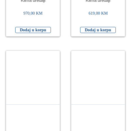
Klima uređaji
Klima uređaji
53°C, WiFi, bijela
53°C, s grijačem,
WiFi, bij.
970,00
KM
619,00
KM
Dodaj u korpu
Dodaj u korpu