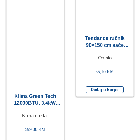
Tendance ručnik
90×150 cm saće
100% pamuk, bež
Ostalo
35,10
KM
Dodaj u korpu
Klima Green Tech
12000BTU, 3.4kW,
A++, R32, -15°C ~
Klima uređaji
53°C, WiFi, bijela
599,00
KM