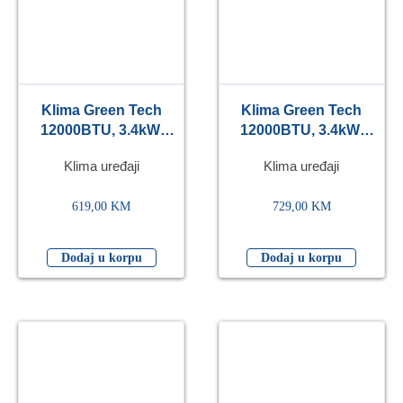
Klima Green Tech
Klima Green Tech
12000BTU, 3.4kW,
12000BTU, 3.4kW,
A++, R32, -22°C ~
A++, R32, -15°C ~
Klima uređaji
Klima uređaji
53°C, s grijačem,
53°C, WiFi, crna
bijela
619,00
KM
729,00
KM
Dodaj u korpu
Dodaj u korpu