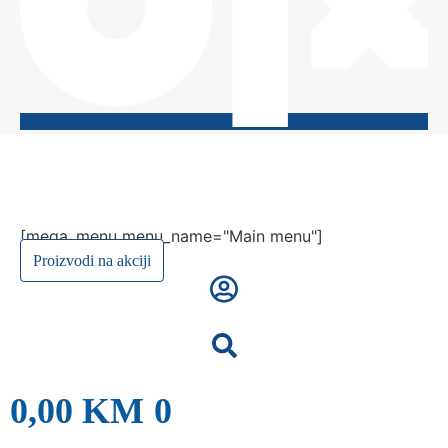
[mega_menu menu_name="Main menu"]
Proizvodi na akciji
0,00
KM
0