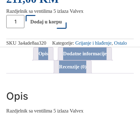
Razdjelnik sa ventilima 5 izlaza Valvex
Razdjelnik
sa
Dodaj u korpu
ventilima
5
izlaza
Valvex
SKU
3a4ade8aa320
Kategorije:
Grijanje i hlađenje
,
Ostalo
količina
Opis
Dodatne informacije
Recenzije (0)
Opis
Razdjelnik sa ventilima 5 izlaza Valvex