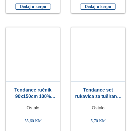
Dodaj u korpu
Dodaj u korpu
Tendance ručnik
Tendance set
90x150cm 100%
rukavica za tuširanje
pamuk, khaki
2/1 100% cotton, crna
Ostalo
Ostalo
55,60
KM
5,70
KM