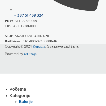
+ 387 51 439 324
PDV:
511177860009
JIB:
4511177860009
NLB:
562-099-81547063-28
Raiffeisen:
161-000-02430000-46
Copyright © 2024
. Sva prava zadržana.
Kupatila
Powered by
reDizajn
Početna
Kategorije
Baterije