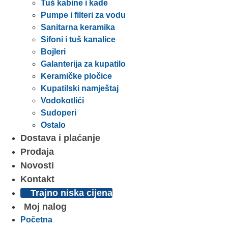
Tuš kabine i kade
Pumpe i filteri za vodu
Sanitarna keramika
Sifoni i tuš kanalice
Bojleri
Galanterija za kupatilo
Keramičke pločice
Kupatilski namještaj
Vodokotlići
Sudoperi
Ostalo
Dostava i plaćanje
Prodaja
Novosti
Kontakt
Trajno niska cijena
Moj nalog
Početna