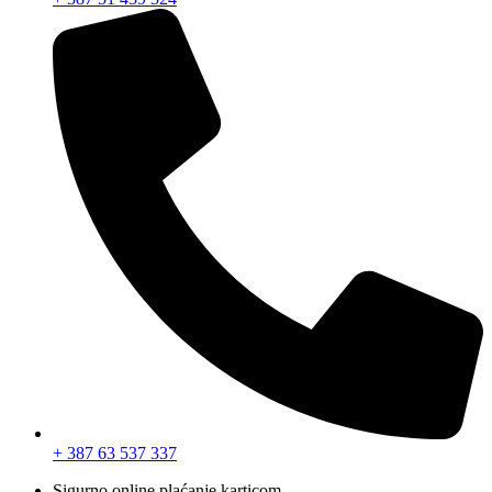
+ 387 63 537 337
Sigurno online plaćanje karticom