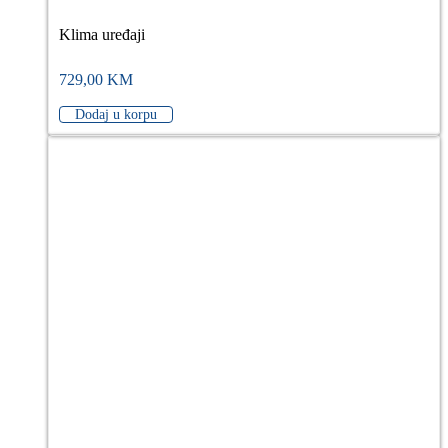
WiFi, crna
Klima uređaji
729,00
KM
Dodaj u korpu