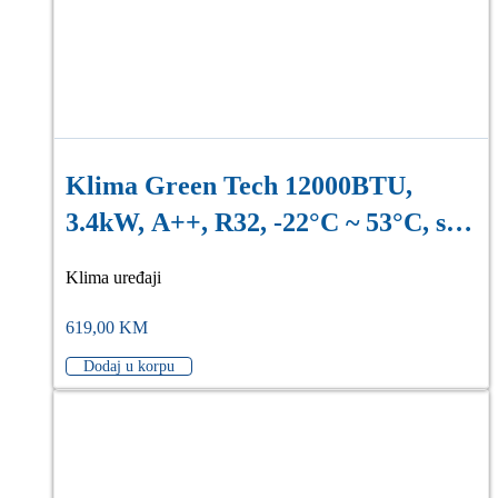
Klima Green Tech 12000BTU,
3.4kW, A++, R32, -22°C ~ 53°C, s
grijačem, WiFi, bij.
Klima uređaji
619,00
KM
Dodaj u korpu