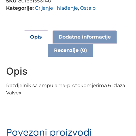
SKU
801661556140
Kategorije:
Grijanje i hlađenje
,
Ostalo
Opis
Dodatne informacije
Recenzije (0)
Opis
Razdjelnik sa ampulama-protokomjerima 6 izlaza
Valvex
Povezani proizvodi