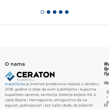
O nama
K
P
li
o
fi
P
P
kupatila.ba
je internet prodavnica nastala u oktobru
2018. godine iz želje da svim ljubiteljima i kupcima
D
kupatilske opreme, sanitarija, baterija bojlera itd. iz
i
cijele Bosne i Hercegovine, omogućimo da na
p
siguran, jednostavan i brz način dođu do željenih