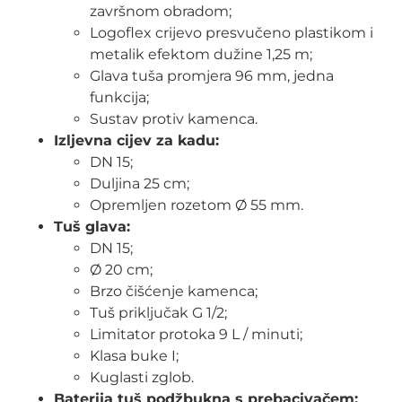
završnom obradom;
Logoflex crijevo presvučeno plastikom i
metalik efektom dužine 1,25 m;
Glava tuša promjera 96 mm, jedna
funkcija;
Sustav protiv kamenca.
Izljevna cijev za kadu:
DN 15;
Duljina 25 cm;
Opremljen rozetom Ø 55 mm.
Tuš glava:
DN 15;
Ø 20 cm;
Brzo čišćenje kamenca;
Tuš priključak G 1/2;
Limitator protoka 9 L / minuti;
Klasa buke I;
Kuglasti zglob.
Baterija tuš podžbukna s prebacivačem: