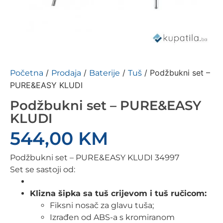
/
/
/
/ Podžbukni set –
Početna
Prodaja
Baterije
Tuš
PURE&EASY KLUDI
Podžbukni set – PURE&EASY
KLUDI
544,00
KM
Podžbukni set – PURE&EASY KLUDI 34997
Set se sastoji od:
Klizna šipka sa tuš crijevom i tuš ručicom:
Fiksni nosač za glavu tuša;
Izrađen od ABS-a s kromiranom