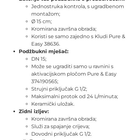
Jednostruka kontrola, s ugradbenom
montažom;
Ø 15 cm;
Kromirana završna obrada;
Koristi se samo zajedno s Kludi Pure &
Easy 38636.
Podžbukni mješač:
DN 15;
Može se ugraditi samo u ravnini s
aktivacijskom pločom Pure & Easy
374190565;
Strujni priključak G 1/2;
Maksimalni protok od 24 L/minuta;
Keramički uložak.
Zidni izljev:
Kromirana završna obrada;
Služi za spajanje crijeva;
Dovodni priključak G 1/2.