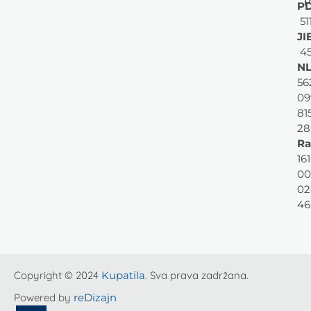
PD
51
JI
45
NL
56
09
81
28
Ra
161
00
02
46
Copyright © 2024
Kupatila
. Sva prava zadržana.
Powered by
reDizajn