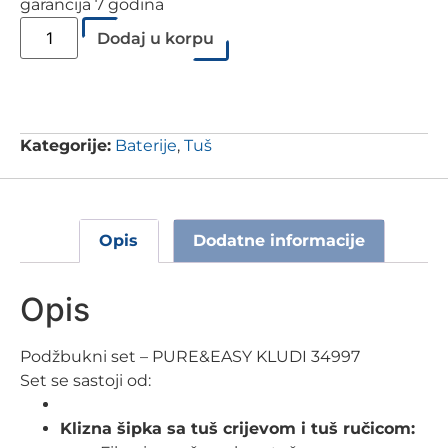
garancija 7 godina
Dodaj u korpu
Kategorije:
Baterije
,
Tuš
Opis
Dodatne informacije
Opis
Podžbukni set – PURE&EASY KLUDI 34997
Set se sastoji od:
Klizna šipka sa tuš crijevom i tuš ručicom: