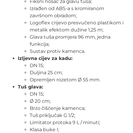
Fiksni nosač za glavu tuša;
Izrađen od ABS-a s kromiranom
završnom obradom;
Logoflex crijevo presvučeno plastikom i
metalik efektom dužine 1,25 m;
Glava tuša promjera 96 mm, jedna
funkcija;
Sustav protiv kamenca.
Izljevna cijev za kadu:
DN 15;
Duljina 25 cm;
Opremljen rozetom Ø 55 mm.
Tuš glava:
DN 15;
Ø 20 cm;
Brzo čišćenje kamenca;
Tuš priključak G 1/2;
Limitator protoka 9 L / minuti;
Klasa buke I;