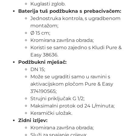
Kuglasti zglob.
Baterija tuš podžbukna s prebacivačem:
Jednostruka kontrola, s ugradbenom
montažom;
Ø 15 cm;
Kromirana završna obrada;
Koristi se samo zajedno s Kludi Pure &
Easy 38636.
Podžbukni mješač:
DN 15;
Može se ugraditi samo u ravnini s
aktivacijskom pločom Pure & Easy
374190565;
Strujni priključak G 1/2;
Maksimalni protok od 24 L/minuta;
Keramički uložak.
Zidni izljev:
Kromirana završna obrada;
Služi za spajanje crijeva;