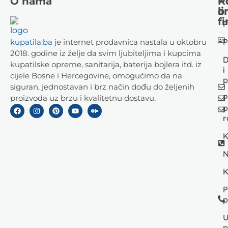
O nama
K
P
li
o
fi
P
P
kupatila.ba
je internet prodavnica nastala u oktobru
2018. godine iz želje da svim ljubiteljima i kupcima
D
kupatilske opreme, sanitarija, baterija bojlera itd. iz
i
cijele Bosne i Hercegovine, omogućimo da na
p
siguran, jednostavan i brz način dođu do željenih
P
proizvoda uz brzu i kvalitetnu dostavu.
p
r
K
N
K
P
p
U
p