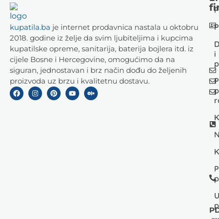
fi
P
P
kupatila.ba
je internet prodavnica nastala u oktobru
2018. godine iz želje da svim ljubiteljima i kupcima
D
kupatilske opreme, sanitarija, baterija bojlera itd. iz
i
cijele Bosne i Hercegovine, omogućimo da na
p
siguran, jednostavan i brz način dođu do željenih
P
proizvoda uz brzu i kvalitetnu dostavu.
p
r
K
N
K
P
p
U
p
PD