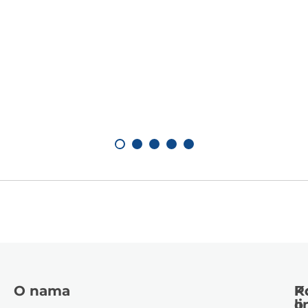
O nama
K
P
li
o