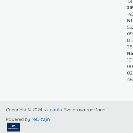
51
JI
45
NL
56
09
81
28
Ra
161
00
02
46
Copyright © 2024
Kupatila
. Sva prava zadržana.
Powered by
reDizajn