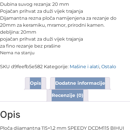
Dubina suvog rezanja: 20 mm
Pojačan prihvat za duži vijek trajanja
Dijamantna rezna ploča namijenjena za rezanje do
20mm za keramiku, mramor, prirodni kamen.
debljina: 20mm
pojačan prihvat za duži vijek trajanja
za fino rezanje bez prašine
Nema na stanju
SKU
d9feefb5e582
Kategorije:
Mašine i alati
,
Ostalo
Opis
Dodatne informacije
Recenzije (0)
Opis
Ploča dijamantna 115×1,2 mm SPEEDY DCDM115 BIHUI