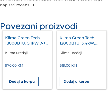
napisati recenziju.
Povezani proizvodi
Klima Green Tech
Klima Green Tech
18000BTU, 5.1kW, A++,
12000BTU, 3.4kW,
R32, -20°C ~ 53°C,
A++, R32, -22°C ~ 53°C,
Klima uređaji
Klima uređaji
WiFi, bijela
s grijačem, WiFi, bij.
970,00
KM
619,00
KM
Dodaj u korpu
Dodaj u korpu