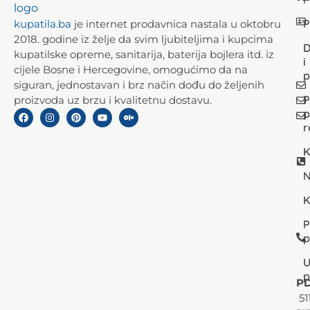
P
kupatila.ba
je internet prodavnica nastala u oktobru
2018. godine iz želje da svim ljubiteljima i kupcima
D
kupatilske opreme, sanitarija, baterija bojlera itd. iz
i
cijele Bosne i Hercegovine, omogućimo da na
p
siguran, jednostavan i brz način dođu do željenih
P
proizvoda uz brzu i kvalitetnu dostavu.
p
r
K
N
K
P
p
U
p
PD
51