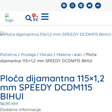
0
/
/
/
/ Ploča
Početna
Prodaja
Ostalo
Mašine i alati
dijamantna 115×1,2 mm SPEEDY DCDM115 BIHUI
Ploča dijamantna 115×1,2
mm SPEEDY DCDM115
BIHUI
56,95
KM
Dodatne informacije