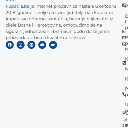
P
kupatila.ba
je internet prodavnica nastala u oktobru
2018. godine iz želje da svim ljubiteljima i kupcima
D
kupatilske opreme, sanitarija, baterija bojlera itd. iz
i
cijele Bosne i Hercegovine, omogućimo da na
p
siguran, jednostavan i brz način dođu do željenih
P
proizvoda uz brzu i kvalitetnu dostavu.
p
r
K
N
K
P
p
U
p
PD
51
JI