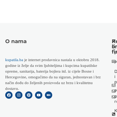
O nama
K
P
li
o
fi
P
kupatila.ba
je internet prodavnica nastala u oktobru 2018.
P
godine iz želje da svim ljubiteljima i kupcima kupatilske
D
opreme, sanitarija, baterija bojlera itd. iz cijele Bosne i
i
Hercegovine, omogućimo da na siguran, jednostavan i brz
p
način dođu do željenih proizvoda uz brzu i kvalitetnu
dostavu.
P
p
r
K