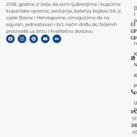
2018. godine iz želje da svim ljubiteljima i kupcima
D
kupatilske opreme, sanitarija, baterija bojlera itd. iz
i
cijele Bosne i Hercegovine, omogućimo da na
p
siguran, jednostavan i brz način dođu do željenih
P
proizvoda uz brzu i kvalitetnu dostavu.
p
r
K
N
K
P
p
U
p
PD
51
JI
45