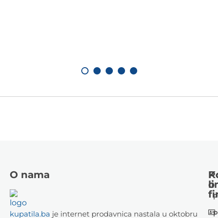
O nama
K
P
li
o
fi
P
P
kupatila.ba
je internet prodavnica nastala u oktobru